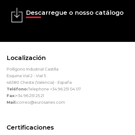
Descarregue o nosso catálogo
Localización
Pollígono Industrial Castilla
Esquina Vial 2 - Vial 5
46380 Cheste (Valencia) - España
Teléfono:
Telephone +34 96 251 04 07.
Fax:
+34 96 251 25 21
Mail:
correo@eurosanex.com
Certificaciones