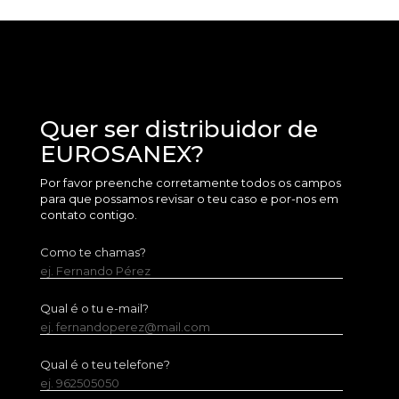
Quer ser distribuidor de
EUROSANEX?
Por favor preenche corretamente todos os campos
para que possamos revisar o teu caso e por-nos em
contato contigo.
Como te chamas?
ej. Fernando Pérez
Qual é o tu e-mail?
ej. fernandoperez@mail.com
Qual é o teu telefone?
ej. 962505050