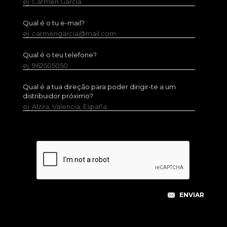
ej. Carmen García
Qual é o tu e-mail?
ej. carmengarcia@mail.com
Qual é o teu telefone?
ej. 962505050
Qual é a tua direção para poder dirigir-te a um
distribuidor próximo?
ej. Alzira, Valencia, España.