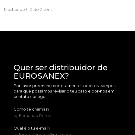
Mostrando 1 - 2 de 2 itens
Quer ser distribuidor de
EUROSANEX?
Por favor preenche corretamente todos os campos
para que possamos revisar o teu caso e por-nos em
contato contigo.
Como te chamas?
ej. Fernando Pérez
Qual é o tu e-mail?
ej. fernandoperez@mail.com