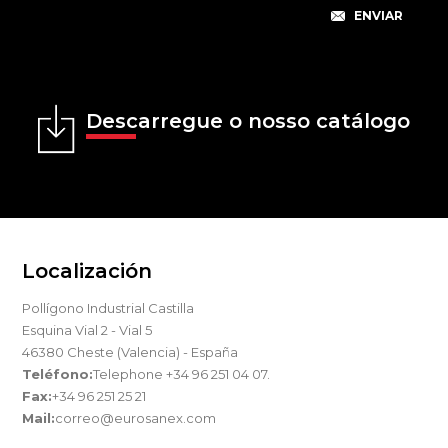
Descarregue o nosso catálogo
Localización
Pollígono Industrial Castilla
Esquina Vial 2 - Vial 5
46380 Cheste (Valencia) - España
Teléfono:
Telephone +34 96 251 04 07.
Fax:
+34 96 251 25 21
Mail:
correo@eurosanex.com