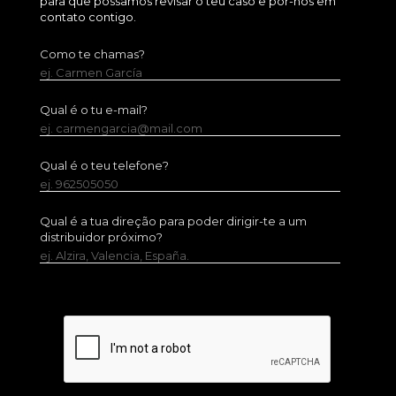
para que possamos revisar o teu caso e por-nos em
contato contigo.
Como te chamas?
ej. Carmen García
Qual é o tu e-mail?
ej. carmengarcia@mail.com
Qual é o teu telefone?
ej. 962505050
Qual é a tua direção para poder dirigir-te a um
distribuidor próximo?
ej. Alzira, Valencia, España.