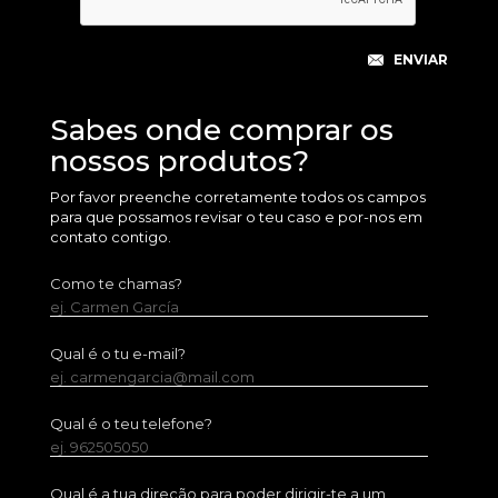
Sabes onde comprar os
nossos produtos?
Por favor preenche corretamente todos os campos
para que possamos revisar o teu caso e por-nos em
contato contigo.
Como te chamas?
ej. Carmen García
Qual é o tu e-mail?
ej. carmengarcia@mail.com
Qual é o teu telefone?
ej. 962505050
Qual é a tua direção para poder dirigir-te a um