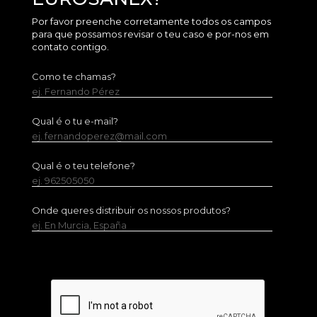
Por favor preenche corretamente todos os campos
para que possamos revisar o teu caso e por-nos em
contato contigo.
Como te chamas?
ej. Fernando Pérez
Qual é o tu e-mail?
ej. fernandoperez@mail.com
Qual é o teu telefone?
ej. 962505050
Onde queres distribuir os nossos produtos?
ej. En Murcia, España