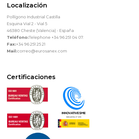
Localización
Pollígono Industrial Castilla
Esquina Vial 2 - Vial 5
46380 Cheste (Valencia) - España
Teléfono:
Telephone +34 96 251 04 07.
Fax:
+34 96 251 25 21
Mail:
correo@eurosanex.com
Certificaciones