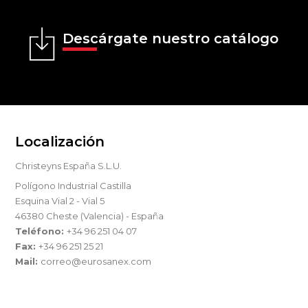
Descárgate nuestro catálogo
Localización
Christeyns España S.L.U.
Polígono Industrial Castilla
Esquina Vial 2 - Vial 5
46380 Cheste (Valencia) - España
Teléfono:
+34 96 251 04 07
Fax:
+34 96 251 25 21
Mail:
correo@eurosanex.com