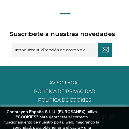
Suscríbete a nuestras novedades
AVISO LEGAL
POLÍTICA DE PRIVACIDAD
POLÍTICA DE COOKIES
Christeyns España S.L.U. (EUROSANEX)
utiliza
"COOKIES"
para garantizar el correcto
POLÍTICA DE CALIDAD Y MEDIO AMBIENTE
funcionamiento de nuestro portal web, mejorando la
seguridad, para obtener una eficacia y una