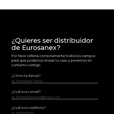
¿Quieres ser distribuidor
de Eurosanex?
Por favor rellena correctamente todos los campos
para que podamos revisar tu caso y ponernos en
contacto contigo.
¿Cómo te llamas?
ej. Fernando Pérez
¿Cuál es tu email?
ej. fernandoperez@mail.com
¿Cuál es tu teléfono?
ej. 962505050