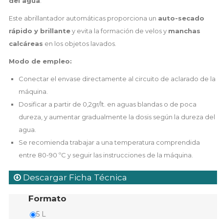
del agua
.
Este abrillantador automáticas proporciona un
auto-secado
rápido y brillante
y evita la formación de velos y
manchas
calcáreas
en los objetos lavados.
Modo de empleo:
Conectar el envase directamente al circuito de aclarado de la
máquina.
Dosificar a partir de 0,2gr/lt. en aguas blandas o de poca
dureza, y aumentar gradualmente la dosis según la dureza del
agua.
Se recomienda trabajar a una temperatura comprendida
entre 80-90 ºC y seguir las instrucciones de la máquina.
Descargar Ficha Técnica
Formato
5 L