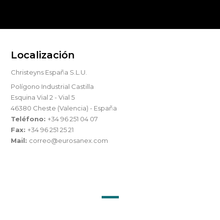
Localización
Christeyns España S.L.U.
Polígono Industrial Castilla
Esquina Vial 2 - Vial 5
46380 Cheste (Valencia) - España
Teléfono:
+34 96 251 04 07
Fax:
+34 96 251 25 21
Mail:
correo@eurosanex.com