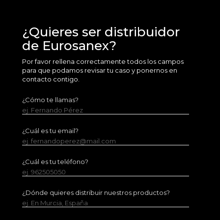
¿Quieres ser distribuidor
de Eurosanex?
Por favor rellena correctamente todos los campos
para que podamos revisar tu caso y ponernos en
contacto contigo.
¿Cómo te llamas?
ej. Fernando Pérez
¿Cuál es tu email?
ej. fernandoperez@mail.com
¿Cuál es tu teléfono?
ej. 962505050
¿Dónde quieres distribuir nuestros productos?
ej. En Murcia, España