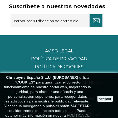
Suscríbete a nuestras novedades
AVISO LEGAL
POLÍTICA DE PRIVACIDAD
POLÍTICA DE COOKIES
Christeyns España S.L.U. (EUROSANEX)
utiliza
"COOKIES"
para garantizar el correcto
POLÍTICA DE CALIDAD Y MEDIO AMBIENTE
funcionamiento de nuestro portal web, mejorando la
seguridad, para obtener una eficacia y una
personalización superiores, para recoger datos
© EUROSANEX 2026 - Todos los derechos
aceptar
estadísticos y para mostrarle publicidad relevante.
Si continúa navegando o pulsa el botón
"ACEPTAR"
reservados
consideraremos que acepta todo su uso. Puede
COMPROMISO DE MEJORA CONTÍNUA
obtener más información en nuestra
POLÍTICA DE