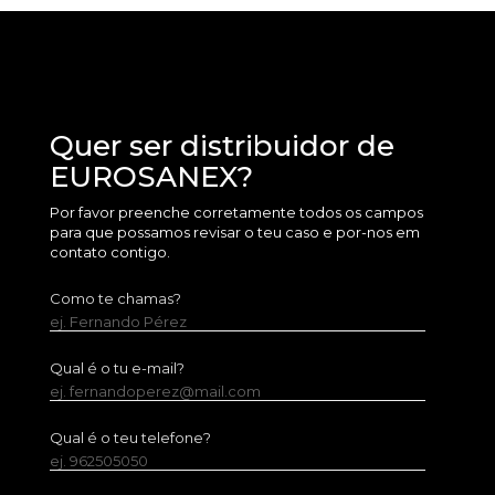
Quer ser distribuidor de
EUROSANEX?
Por favor preenche corretamente todos os campos
para que possamos revisar o teu caso e por-nos em
contato contigo.
Como te chamas?
ej. Fernando Pérez
Qual é o tu e-mail?
ej. fernandoperez@mail.com
Qual é o teu telefone?
ej. 962505050