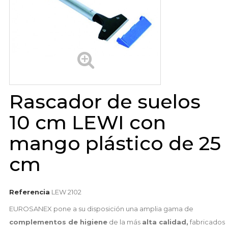
Rascador de suelos
10 cm LEWI con
mango plástico de 25
cm
Referencia
LEW 2102
EUROSANEX pone a su disposición una amplia gama de
complementos de higiene
de la más
alta calidad,
fabricados