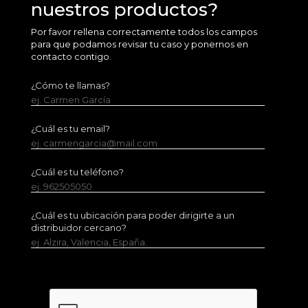
nuestros productos?
Por favor rellena correctamente todos los campos
para que podamos revisar tu caso y ponernos en
contacto contigo.
¿Cómo te llamas?
ej. Carmen García
¿Cuál es tu email?
ej. carmengarcia@mail.com
¿Cuál es tu teléfono?
ej. 962505050
¿Cuál es tu ubicación para poder dirigirte a un
distribuidor cercano?
ej. Alzira, Valencia, España.