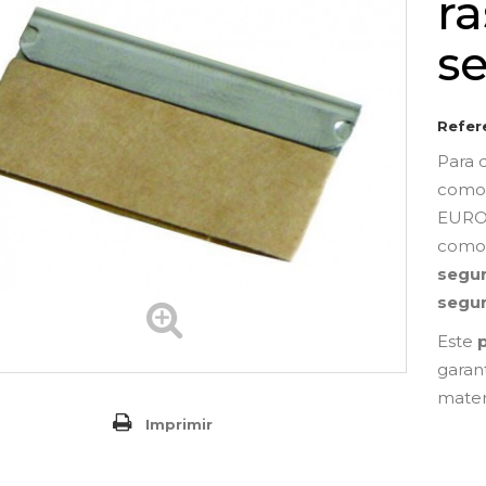
r
s
Refer
Para 
comod
EUROS
como
segur
segu
Este
garan
mater
Imprimir