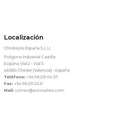
Localización
Christeyns España S.L.U.
Polígono Industrial Castilla
Esquina Vial 2 - Vial 5
46380 Cheste (Valencia) - España
Teléfono:
+34 96 251 04 07
Fax:
+34 96 251 25 21
Mail:
correo@eurosanex.com