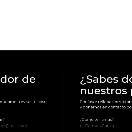
idor de
¿Sabes d
nuestros
 podamos revisar tu caso
Por favor rellena correct
y ponernos en contacto co
il?
¿Cómo te llamas?
erez@mail.com
ej. Carmen García