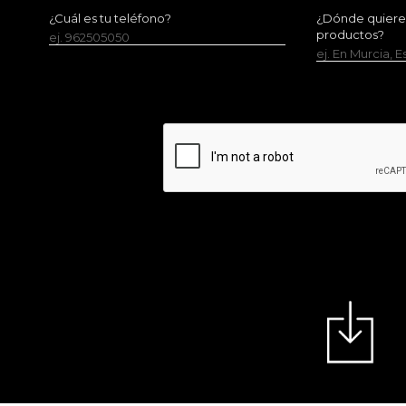
¿Cuál es tu teléfono?
¿Dónde quieres 
productos?
ej. 962505050
ej. En Murcia, 