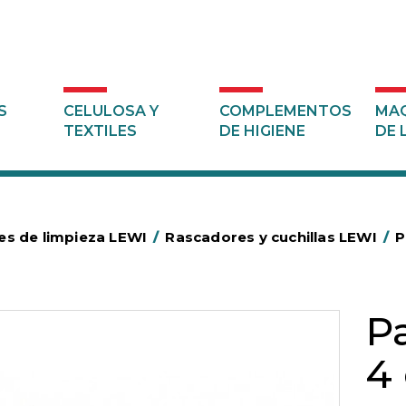
S
CELULOSA Y
COMPLEMENTOS
MAQ
TEXTILES
DE HIGIENE
DE 
les de limpieza LEWI
/
Rascadores y cuchillas LEWI
/
P
Pa
4