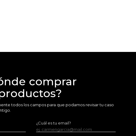
ónde comprar
 productos?
amente todos los campos para que podamos revisar tu caso
ntigo.
¿Cuál es tu email?
ej. carmengarcia@mail.com