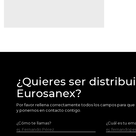
¿Quieres ser distribu
Eurosanex?
Por favor rellena correctamente todos los campos para que
y ponernos en contacto contigo.
¿Cómo te llamas?
¿Cuál es tu ema
ej. Fernando Pérez
ej. fernandop