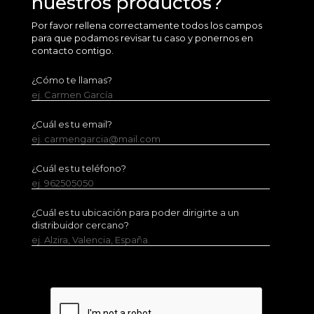
nuestros productos?
Por favor rellena correctamente todos los campos
para que podamos revisar tu caso y ponernos en
contacto contigo.
¿Cómo te llamas?
ej. Carmen García
¿Cuál es tu email?
ej. carmengarcia@mail.com
¿Cuál es tu teléfono?
ej. 962505050
¿Cuál es tu ubicación para poder dirigirte a un
distribuidor cercano?
ej. Alzira, Valencia, España.