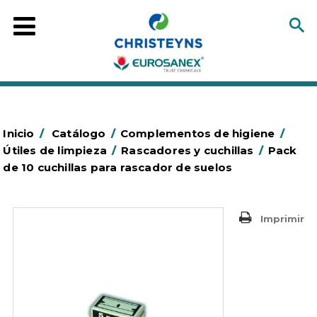
Inicio
/
Catálogo
/
Complementos de higiene
/
Útiles de limpieza
/
Rascadores y cuchillas
/
Pack
de 10 cuchillas para rascador de suelos
Imprimir