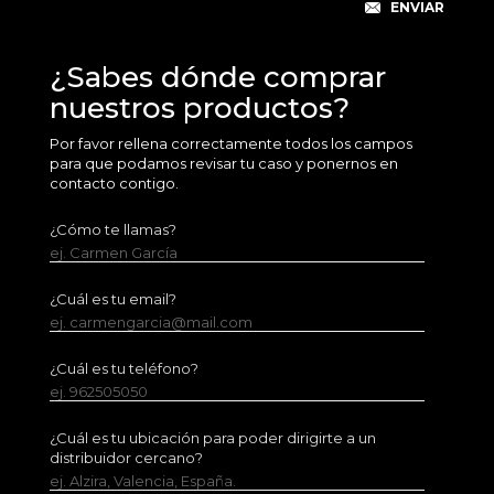
¿Sabes dónde comprar
nuestros productos?
Por favor rellena correctamente todos los campos
para que podamos revisar tu caso y ponernos en
contacto contigo.
¿Cómo te llamas?
ej. Carmen García
¿Cuál es tu email?
ej. carmengarcia@mail.com
¿Cuál es tu teléfono?
ej. 962505050
¿Cuál es tu ubicación para poder dirigirte a un
distribuidor cercano?
ej. Alzira, Valencia, España.