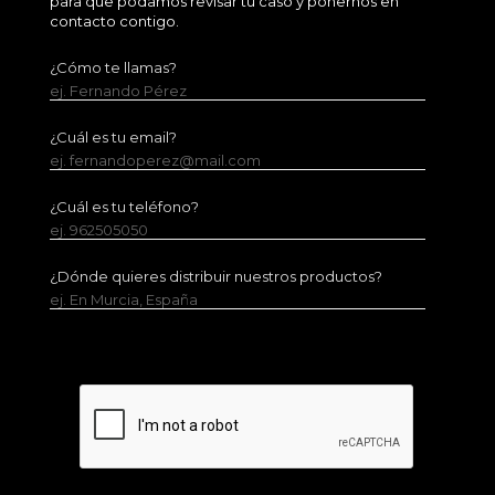
para que podamos revisar tu caso y ponernos en
contacto contigo.
¿Cómo te llamas?
ej. Fernando Pérez
¿Cuál es tu email?
ej. fernandoperez@mail.com
¿Cuál es tu teléfono?
ej. 962505050
¿Dónde quieres distribuir nuestros productos?
ej. En Murcia, España