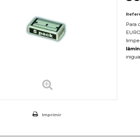
Refer
Para d
EUROS
limpe
lâmin
inigua
Imprimir