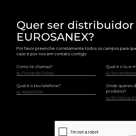
Quer ser distribuidor
EUROSANEX?
Por favor preenche corretamente todos os campos para que
caso e por-nos em contato contigo.
Como te chamas?
Qual é o tu e-m
ej. Fernando Pérez
ej. fernandop
Qual é o teu telefone?
Onde queres dis
produtos?
ej. 962505050
ej. En Murcia, 