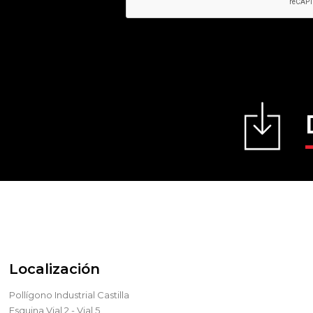
Localización
Pollígono Industrial Castilla
Esquina Vial 2 - Vial 5