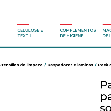
CELULOSE E
COMPLEMENTOS
MAQ
TEXTIL
DE HIGIENE
DE 
Utensílios de limpeza
/
Raspadores e laminas
/
Pack 
P
p
so