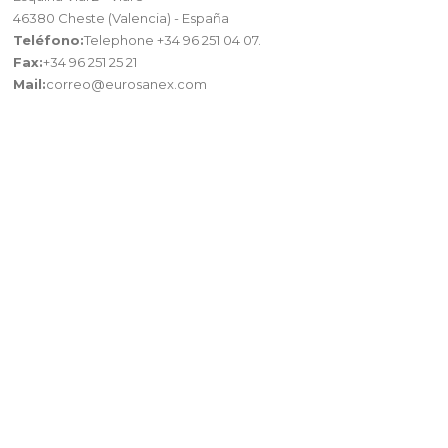
46380 Cheste (Valencia) - España
Teléfono:
Telephone +34 96 251 04 07.
Fax:
+34 96 251 25 21
Mail:
correo@eurosanex.com