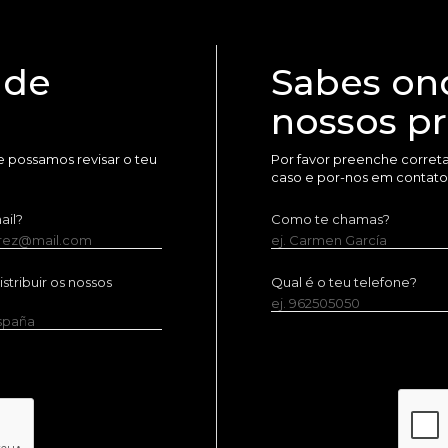
 de
Sabes on
nossos p
 possamos revisar o teu
Por favor preenche corret
caso e por-nos em contato
ail?
Como te chamas?
erez@mail.com
ej. Carmen García
tribuir os nossos
Qual é o teu telefone?
ej. 962505050
España