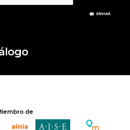
álogo
iembro de