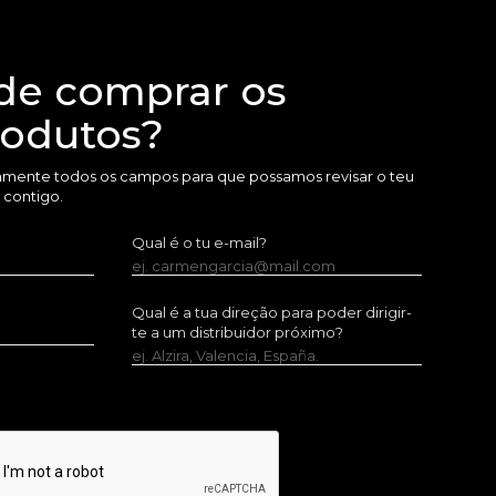
de comprar os
rodutos?
amente todos os campos para que possamos revisar o teu
 contigo.
Qual é o tu e-mail?
ej. carmengarcia@mail.com
Qual é a tua direção para poder dirigir-
te a um distribuidor próximo?
ej. Alzira, Valencia, España.