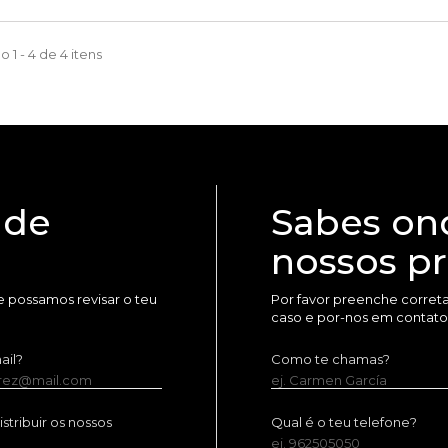
 1 - 4 de 4 itens
 de
Sabes on
nossos p
 possamos revisar o teu
Por favor preenche corret
caso e por-nos em contato
ail?
Como te chamas?
erez@mail.com
ej. Carmen García
tribuir os nossos
Qual é o teu telefone?
ej. 962505050