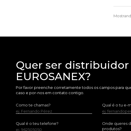
Mostrando
Quer ser distribuidor
EUROSANEX?
Por favor preenche corretamente todos os campos para que
caso e por-nos em contato contigo.
Como te chamas?
Qual é o tu e-m
ej. Fernando Pérez
ej. fernandop
Qual é o teu telefone?
Onde queres dis
produtos?
ej. 962505050