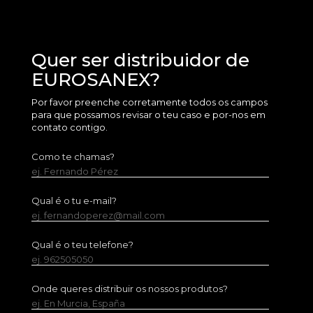
Quer ser distribuidor de
EUROSANEX?
Por favor preenche corretamente todos os campos
para que possamos revisar o teu caso e por-nos em
contato contigo.
Como te chamas?
ej. Fernando Pérez
Qual é o tu e-mail?
ej. fernandoperez@mail.com
Qual é o teu telefone?
ej. 962505050
Onde queres distribuir os nossos produtos?
ej. En Murcia, España