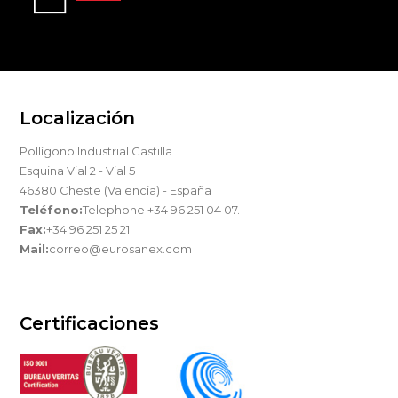
Localización
Pollígono Industrial Castilla
Esquina Vial 2 - Vial 5
46380 Cheste (Valencia) - España
Teléfono:
Telephone +34 96 251 04 07.
Fax:
+34 96 251 25 21
Mail:
correo@eurosanex.com
Certificaciones