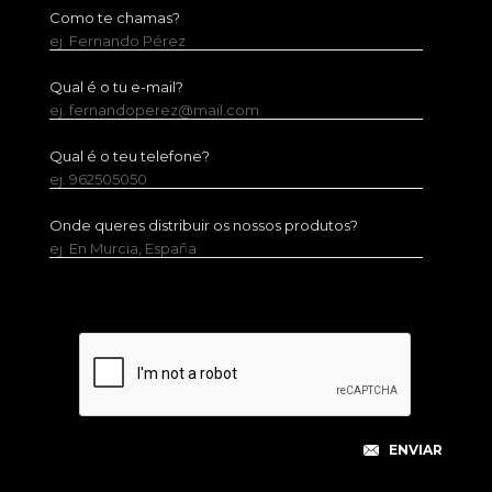
Como te chamas?
ej. Fernando Pérez
Qual é o tu e-mail?
ej. fernandoperez@mail.com
Qual é o teu telefone?
ej. 962505050
Onde queres distribuir os nossos produtos?
ej. En Murcia, España