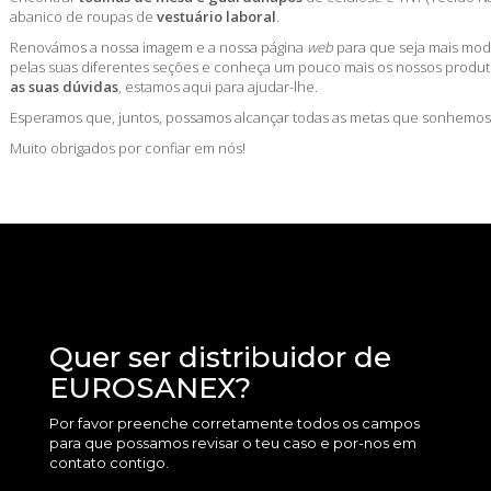
abanico de roupas de
vestuário laboral
.
Renovámos a nossa imagem e a nossa página
web
para que seja mais mode
pelas suas diferentes seções e conheça um pouco mais os nossos produt
as suas dúvidas
, estamos aqui para ajudar-lhe.
Esperamos que, juntos, possamos alcançar todas as metas que sonhemos
Muito obrigados por confiar em nós!
Quer ser distribuidor de
EUROSANEX?
Por favor preenche corretamente todos os campos
para que possamos revisar o teu caso e por-nos em
contato contigo.