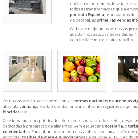
então, não perdemos de vista o noss
todas as transformações que a empr
por toda Espanha
, as mudanças de 
de pessoal, as
primeiras vendas int
Cada ano mejorámos os nossos
proc
adaptar-nos às suas necessidades. 
com ilusão e muito, muito trabalho.
Os nossos produtos cumprem com as
normas nacionais e europeias vi
absoluta
confiança
e estão devidamente inscritos nos registros de quími
biocidas
, etc.
Consideramos uma prioridade, oferecer resposta a todo o setor, desde o
dedicadas à preparação de alimentos. Sem esquecer a
hotelaria
, o
turi
coletividades
. Para tal, aumentámos a nossa oferta com uma seção nova,
encontrar
toalhas de mesa e guardanapos
de celulose e TNT (Tecido 