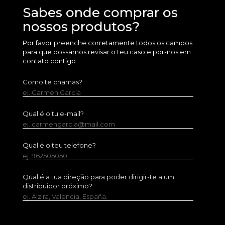
Sabes onde comprar os
nossos produtos?
Por favor preenche corretamente todos os campos
para que possamos revisar o teu caso e por-nos em
contato contigo.
Como te chamas?
ej. Carmen García
Qual é o tu e-mail?
ej. carmengarcia@mail.com
Qual é o teu telefone?
ej. 962505050
Qual é a tua direção para poder dirigir-te a um
distribuidor próximo?
ej. Alzira, Valencia, España.