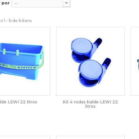
 por
--
 1 - 6 de 6 itens
lde LEWI 22 litros
Kit 4 rodas balde LEWI 22
litros