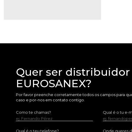
Quer ser distribuidor
EUROSANEX?
Por favor preenche corretamente todos os campos para que
caso e por-nos em contato contigo.
Como te chamas?
Qual é o tu e-m
ej. Fernando Pérez
ej. fernandop
Qual é o teu telefone?
Onde queres dis