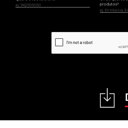
produtos?
ej. 962505050
ej. En Murcia, 