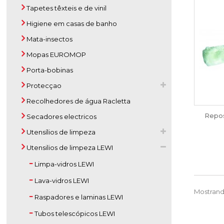
Tapetes têxteis e de vinil
Higiene em casas de banho
Mata-insectos
Mopas EUROMOP
Porta-bobinas
Protecçao
Recolhedores de água Racletta
Repos
Secadores electricos
Utensílios de limpeza
Utensilios de limpeza LEWI
Limpa-vidros LEWI
Lava-vidros LEWI
Mostrando
Raspadores e laminas LEWI
Tubos telescópicos LEWI