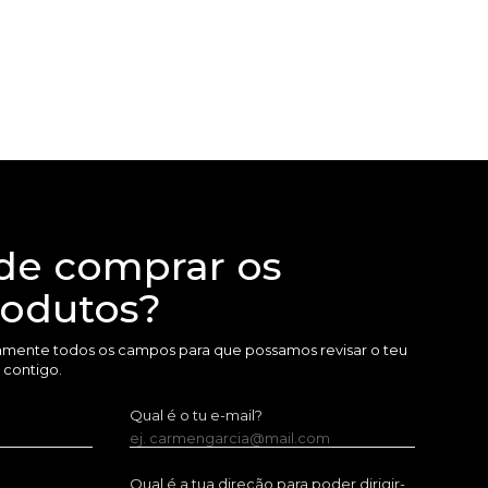
de comprar os
rodutos?
amente todos os campos para que possamos revisar o teu
 contigo.
Qual é o tu e-mail?
ej. carmengarcia@mail.com
Qual é a tua direção para poder dirigir-