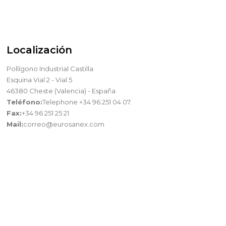
Localización
Pollígono Industrial Castilla
Esquina Vial 2 - Vial 5
46380 Cheste (Valencia) - España
Teléfono:
Telephone +34 96 251 04 07.
Fax:
+34 96 251 25 21
Mail:
correo@eurosanex.com