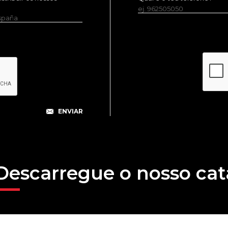
ej. 962505050
España
Descarregue o nosso cat