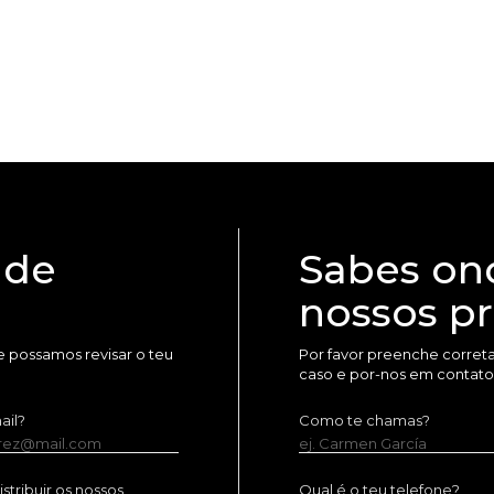
 de
Sabes on
nossos p
 possamos revisar o teu
Por favor preenche corret
caso e por-nos em contato
ail?
Como te chamas?
erez@mail.com
ej. Carmen García
tribuir os nossos
Qual é o teu telefone?