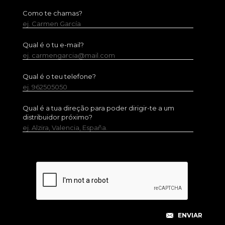
Como te chamas?
ej. Carmen García
Qual é o tu e-mail?
ej. carmengarcia@mail.com
Qual é o teu telefone?
ej. 962505050
Qual é a tua direção para poder dirigir-te a um
distribuidor próximo?
ej. Alzira, Valencia, España.