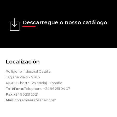
Descarregue o nosso catálogo
Localización
Pollígono Industrial Castilla
Esquina Vial 2 - Vial 5
46380 Cheste (Valencia) - España
Teléfono:
Telephone +34 96 251 04 07.
Fax:
+34 96 251 25 21
Mail:
correo@eurosanex.com