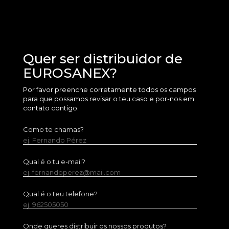
Quer ser distribuidor de
EUROSANEX?
Por favor preenche corretamente todos os campos
para que possamos revisar o teu caso e por-nos em
contato contigo.
Como te chamas?
ej. Fernando Pérez
Qual é o tu e-mail?
ej. fernandoperez@mail.com
Qual é o teu telefone?
ej. 962505050
Onde queres distribuir os nossos produtos?