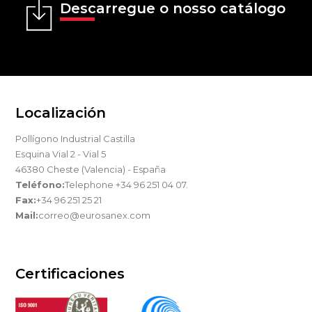
Descarregue o nosso catálogo
Localización
Pollígono Industrial Castilla
Esquina Vial 2 - Vial 5
46380 Cheste (Valencia) - España
Teléfono:
Telephone +34 96 251 04 07.
Fax:
+34 96 251 25 21
Mail:
correo@eurosanex.com
Certificaciones