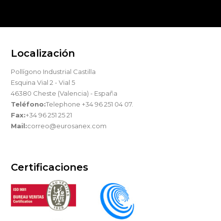
Localización
Pollígono Industrial Castilla
Esquina Vial 2 - Vial 5
46380 Cheste (Valencia) - España
Teléfono:
Telephone +34 96 251 04 07.
Fax:
+34 96 251 25 21
Mail:
correo@eurosanex.com
Certificaciones