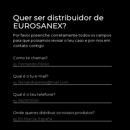
Quer ser distribuidor de
EUROSANEX?
Por favor preenche corretamente todos os campos
para que possamos revisar o teu caso e por-nos em
contato contigo.
Como te chamas?
ej. Fernando Pérez
Qual é o tu e-mail?
ej. fernandoperez@mail.com
Qual é o teu telefone?
ej. 962505050
Onde queres distribuir os nossos produtos?
ej. En Murcia, España