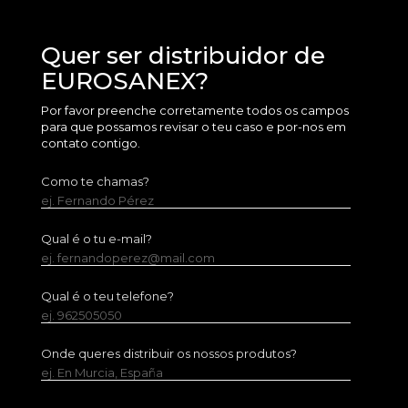
Quer ser distribuidor de
EUROSANEX?
Por favor preenche corretamente todos os campos
para que possamos revisar o teu caso e por-nos em
contato contigo.
Como te chamas?
ej. Fernando Pérez
Qual é o tu e-mail?
ej. fernandoperez@mail.com
Qual é o teu telefone?
ej. 962505050
Onde queres distribuir os nossos produtos?
ej. En Murcia, España