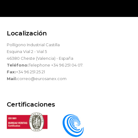
Localización
Pollígono Industrial Castilla
Esquina Vial 2 - Vial 5
46380 Cheste (Valencia) - España
Teléfono:
Telephone +34 96 251 04 07.
Fax:
+34 96 251 25 21
Mail:
correo@eurosanex.com
Certificaciones