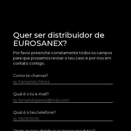
Quer ser distribuidor de
EUROSANEX?
Por favor preenche corretamente todos os campos
para que possamos revisar o teu caso e por-nos em
contato contigo.
Como te chamas?
ej. Fernando Pérez
Qual é o tu e-mail?
ej. fernandoperez@mail.com
Qual é o teu telefone?
ej. 962505050
Onde queres distribuir os nossos produtos?