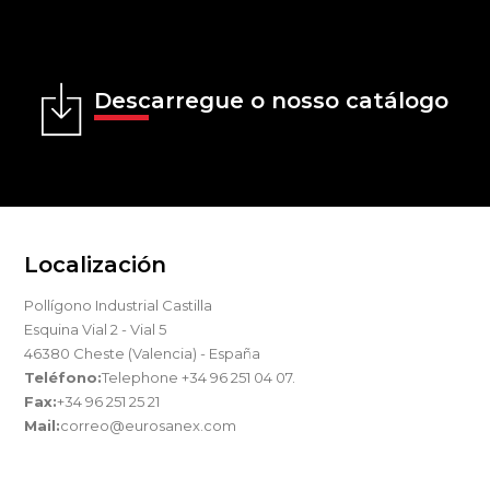
Descarregue o nosso catálogo
Localización
Pollígono Industrial Castilla
Esquina Vial 2 - Vial 5
46380 Cheste (Valencia) - España
Teléfono:
Telephone +34 96 251 04 07.
Fax:
+34 96 251 25 21
Mail:
correo@eurosanex.com