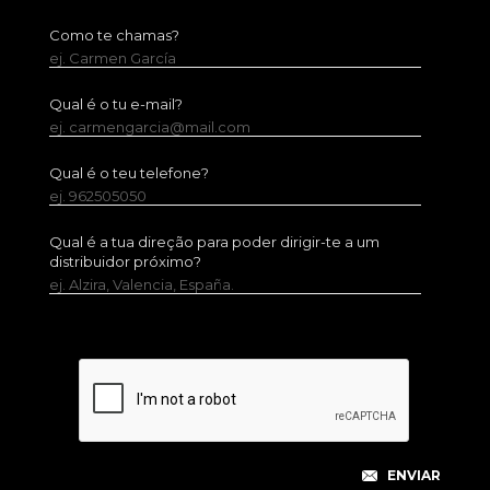
Como te chamas?
ej. Carmen García
Qual é o tu e-mail?
ej. carmengarcia@mail.com
Qual é o teu telefone?
ej. 962505050
Qual é a tua direção para poder dirigir-te a um
distribuidor próximo?
ej. Alzira, Valencia, España.