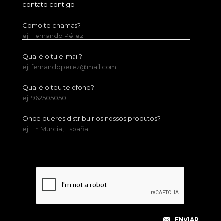
contato contigo.
Como te chamas?
ej. Fernando Pérez
Qual é o tu e-mail?
ej. fernandoperez@mail.com
Qual é o teu telefone?
ej. 962505050
Onde queres distribuir os nossos produtos?
ej. En Murcia, España