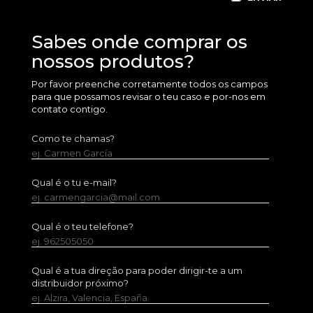
Sabes onde comprar os
nossos produtos?
Por favor preenche corretamente todos os campos
para que possamos revisar o teu caso e por-nos em
contato contigo.
Como te chamas?
ej. Carmen García
Qual é o tu e-mail?
ej. carmengarcia@mail.com
Qual é o teu telefone?
ej. 962505050
Qual é a tua direção para poder dirigir-te a um
distribuidor próximo?
ej. Alzira, Valencia, España.