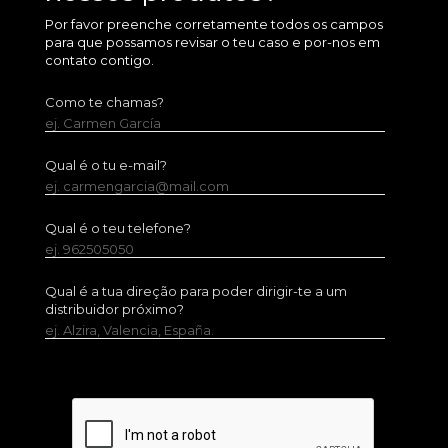
Por favor preenche corretamente todos os campos
para que possamos revisar o teu caso e por-nos em
contato contigo.
Como te chamas?
ej. Carmen García
Qual é o tu e-mail?
ej. carmengarcia@mail.com
Qual é o teu telefone?
ej. 962505050
Qual é a tua direção para poder dirigir-te a um
distribuidor próximo?
ej. Alzira, Valencia, España.