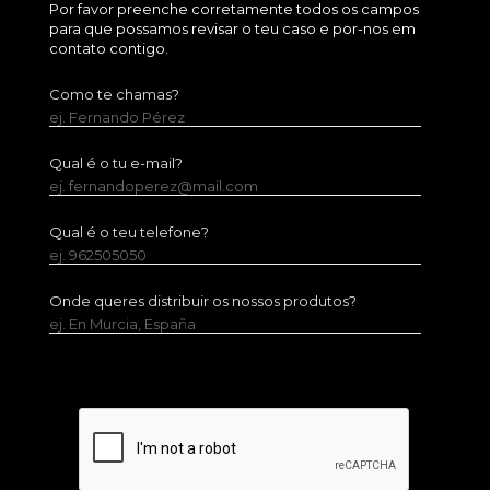
Por favor preenche corretamente todos os campos
para que possamos revisar o teu caso e por-nos em
contato contigo.
Como te chamas?
ej. Fernando Pérez
Qual é o tu e-mail?
ej. fernandoperez@mail.com
Qual é o teu telefone?
ej. 962505050
Onde queres distribuir os nossos produtos?
ej. En Murcia, España