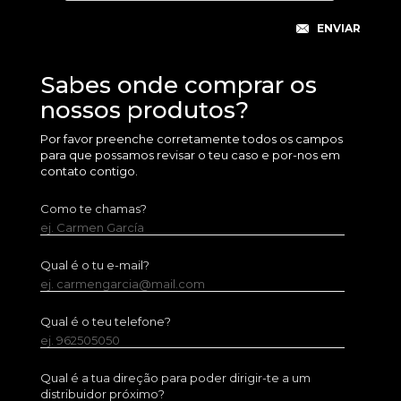
Sabes onde comprar os
nossos produtos?
Por favor preenche corretamente todos os campos
para que possamos revisar o teu caso e por-nos em
contato contigo.
Como te chamas?
ej. Carmen García
Qual é o tu e-mail?
ej. carmengarcia@mail.com
Qual é o teu telefone?
ej. 962505050
Qual é a tua direção para poder dirigir-te a um
distribuidor próximo?