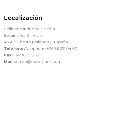
Localización
Pollígono Industrial Castilla
Esquina Vial 2 - Vial 5
46380 Cheste (Valencia) - España
Teléfono:
Telephone +34 96 251 04 07.
Fax:
+34 96 251 25 21
Mail:
correo@eurosanex.com