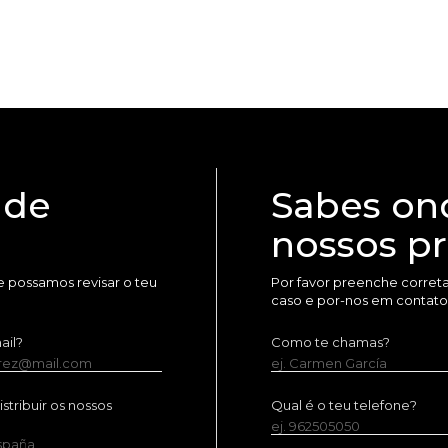
 de
Sabes on
nossos p
 possamos revisar o teu
Por favor preenche corret
caso e por-nos em contato
ail?
Como te chamas?
erez@mail.com
ej. Carmen García
tribuir os nossos
Qual é o teu telefone?
ej. 962505050
España