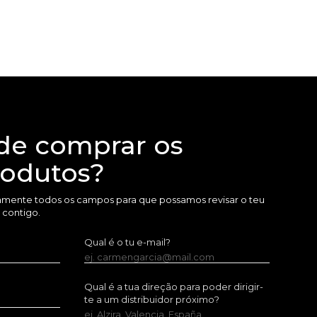
de comprar os
rodutos?
amente todos os campos para que possamos revisar o teu
 contigo.
Qual é o tu e-mail?
ej. carmengarcia@mail.com
Qual é a tua direção para poder dirigir-
te a um distribuidor próximo?
ej. Alzira, Valencia, España.