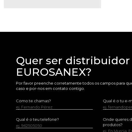
Quer ser distribuidor
EUROSANEX?
Por favor preenche corretamente todos os campos para que
caso e por-nos em contato contigo.
Como te chamas?
Qual é o tu e-m
ej. Fernando Pérez
ej. fernandop
Qual é o teu telefone?
Onde queres dis
produtos?
ej. 962505050
ej. En Murcia, 