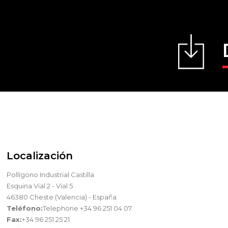
Localización
Pollígono Industrial Castilla
Esquina Vial 2 - Vial 5
46380 Cheste (Valencia) - España
Teléfono:
Telephone +34 96 251 04 07.
Fax:
+34 96 251 25 21