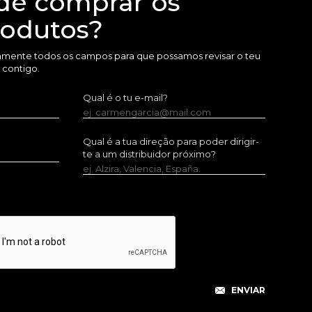
de comprar os
rodutos?
amente todos os campos para que possamos revisar o teu
 contigo.
Qual é o tu e-mail?
ej. carmengarcia@mail.com
Qual é a tua direção para poder dirigir-
te a um distribuidor próximo?
ej. Alzira, Valencia, España.