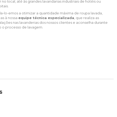
r no local, até às grandes lavandarias industriais de hotéis ou
itais.
da-lo-emos a otimizar a quantidade máxima de roupa lavada,
ças à nossa
equipe técnica especializada
, que realiza as
alações nas lavanderias dos nossos clientes e aconselha durante
o o processo de lavagem.
s