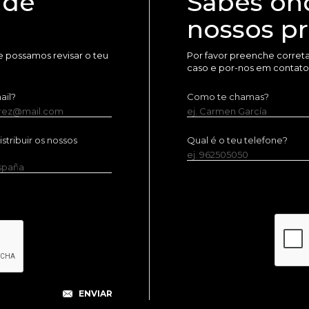
 de
Sabes on
nossos p
 possamos revisar o teu
Por favor preenche corret
caso e por-nos em contato
ail?
Como te chamas?
erez@mail.com
ej. Carmen García
tribuir os nossos
Qual é o teu telefone?
ej. 962505050
España