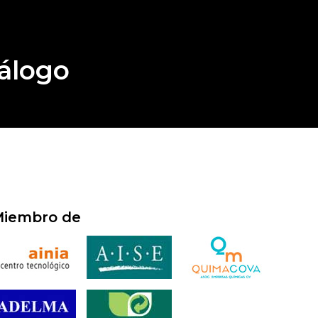
álogo
iembro de