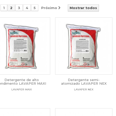
1
2
3
4
5
Próximo
Mostrar todos
Detergente de alto
Detergente semi-
endimento LAVAPER MAXI
atomizado LAVAPER NEX
LAVAPER MAXI
LAVAPER NEX