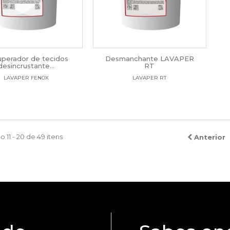
perador de tecidos
Desmanchante LAVAPER
desincrustante...
RT
LAVAPER FENOX
LAVAPER RT
 11 - 20 de 49 itens
Anterior