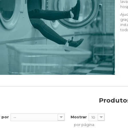
lava
hosp
Aju
gra
inst
tod
Produto
 por
Mostrar
--
10
por página