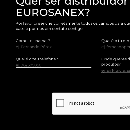
Quer ser distribuidor
EUROSANEX?
Por favor preenche corretamente todos os campos para que
caso e por-nos em contato contigo.
Como te chamas?
Qual é o tu e-m
ej. Fernando Pérez
ej. fernandop
Qual é o teu telefone?
Onde queres dis
produtos?
ej. 962505050
ej. En Murcia, 