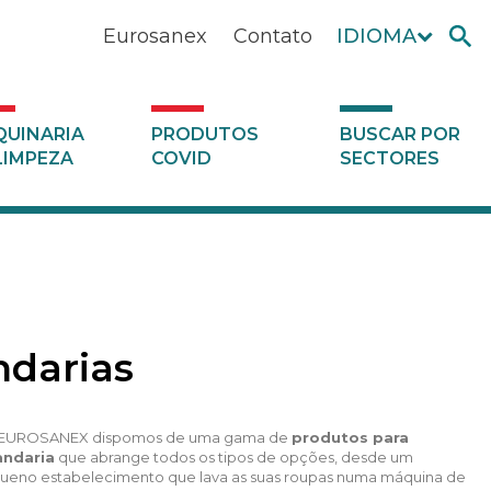
Eurosanex
Contato
IDIOMA
UINARIA
PRODUTOS
BUSCAR POR
LIMPEZA
COVID
SECTORES
andarias
EUROSANEX dispomos de uma gama de
produtos para
andaria
que abrange todos os tipos de opções, desde um
ueno estabelecimento que lava as suas roupas numa máquina de