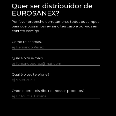
Quer ser distribuidor de
EUROSANEX?
Por favor preenche corretamente todos os campos
para que possamos revisar o teu caso e por-nos em
contato contigo.
Como te chamas?
ej. Fernando Pérez
Qual é o tu e-mail?
ej. fernandoperez@mail.com
Qual é o teu telefone?
ej. 962505050
Onde queres distribuir os nossos produtos?
ej. En Murcia, España