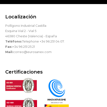
Localización
Pollígono Industrial Castilla
Esquina Vial 2 - Vial 5
46380 Cheste (Valencia) - España
Teléfono:
Telephone +34 96 251 04 07.
Fax:
+34 96 251 25 21
Mail:
correo@eurosanex.com
Certificaciones