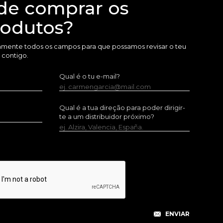
de comprar os
rodutos?
amente todos os campos para que possamos revisar o teu
 contigo.
Qual é o tu e-mail?
ej. carmengarcia@mail.com
Qual é a tua direção para poder dirigir-
te a um distribuidor próximo?
ej. Alzira, Valencia, España.