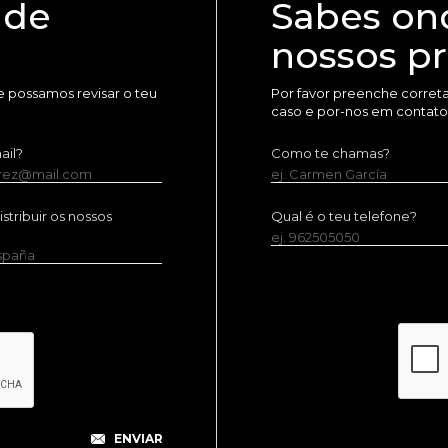
 de
Sabes on
nossos p
 possamos revisar o teu
Por favor preenche corret
caso e por-nos em contato
ail?
Como te chamas?
erez@mail.com
ej. Carmen García
tribuir os nossos
Qual é o teu telefone?
ej. 962505050
España