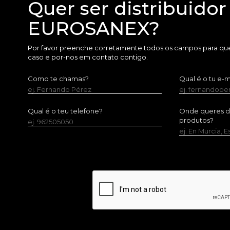
Quer ser distribuidor
EUROSANEX?
Por favor preenche corretamente todos os campos para que
caso e por-nos em contato contigo.
Como te chamas?
Qual é o tu e-m
ej. Fernando Pérez
ej. fernandop
Qual é o teu telefone?
Onde queres dis
produtos?
ej. 962505050
ej. En Murcia, 