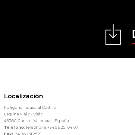
Localización
Pollígono Industrial Castilla
Esquina Vial 2 - Vial 5
46380 Cheste (Valencia) - España
Teléfono:
Telephone +34 96 251 04 07.
Fax:
+34 96 251 25 21