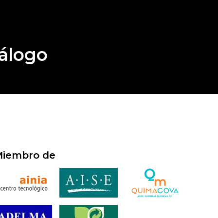
álogo
iembro de