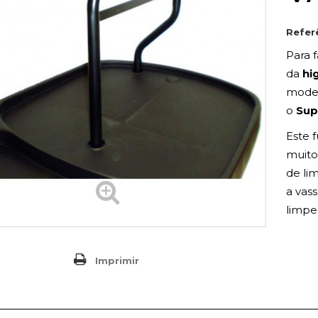
Refer
Para f
da
hi
model
o
Sup
Este 
muito 
de li
a vas
limpez
Imprimir