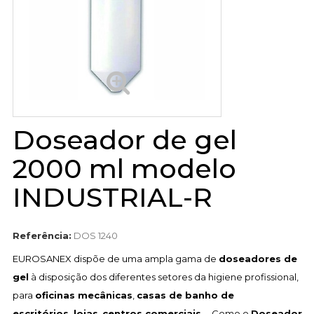
Doseador de gel
2000 ml modelo
INDUSTRIAL-R
Referência:
DOS 1240
EUROSANEX dispõe de uma ampla gama de
doseadores de
gel
à disposição dos diferentes setores da higiene profissional,
para
oficinas mecânicas
,
casas de banho de
escritórios
,
lojas
,
centros comerciais...
Como o
Doseador