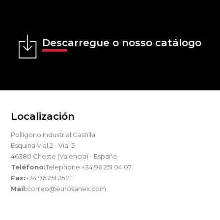
Descarregue o nosso catálogo
Localización
Pollígono Industrial Castilla
Esquina Vial 2 - Vial 5
46380 Cheste (Valencia) - España
Teléfono:
Telephone +34 96 251 04 07.
Fax:
+34 96 251 25 21
Mail:
correo@eurosanex.com