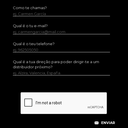
Como te chamas?
ej. Carmen García
Qual é o tu e-mail?
ej. carmengarcia@mail.com
Qual é o teu telefone?
ej. 962505050
Qual é a tua direção para poder dirigir-te a um
distribuidor próximo?
ej. Alzira, Valencia, España.