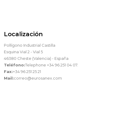
Localización
Pollígono Industrial Castilla
Esquina Vial 2 - Vial 5
46380 Cheste (Valencia) - España
Teléfono:
Telephone +34 96 251 04 07.
Fax:
+34 96 251 25 21
Mail:
correo@eurosanex.com