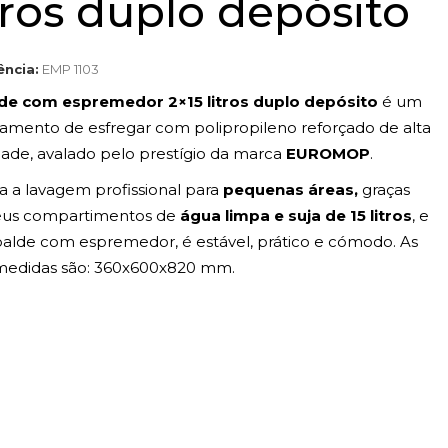
tros duplo depósito
ência:
EMP 1103
de com espremedor 2×15 litros duplo depósito
é um
amento de esfregar com polipropileno reforçado de alta
dade, avalado pelo prestígio da marca
EUROMOP
.
ita a lavagem profissional para
pequenas áreas,
graças
eus compartimentos de
água limpa e suja de 15 litros
, e
balde com espremedor, é estável, prático e cómodo. As
medidas são: 360x600x820 mm.