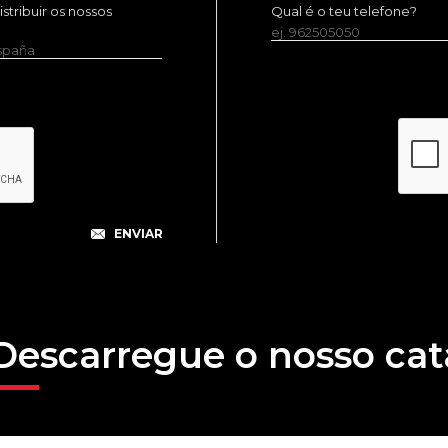
tribuir os nossos
Qual é o teu telefone?
ej. 962505050
España
Descarregue o nosso cat