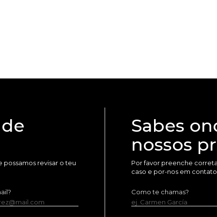
 de
Sabes on
nossos p
 possamos revisar o teu
Por favor preenche corret
caso e por-nos em contato
ail?
Como te chamas?
erez@mail.com
ej. Carmen García