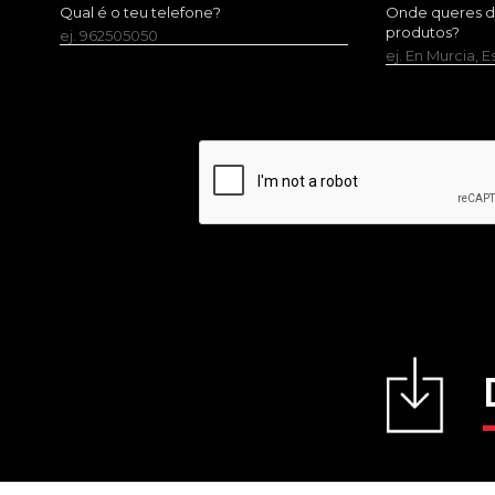
Qual é o teu telefone?
Onde queres dis
produtos?
ej. 962505050
ej. En Murcia, 