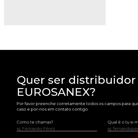
Quer ser distribuidor
EUROSANEX?
Por favor preenche corretamente todos os campos para que
caso e por-nos em contato contigo.
Como te chamas?
Qual é o tu e-m
ej. Fernando Pérez
ej. fernandop