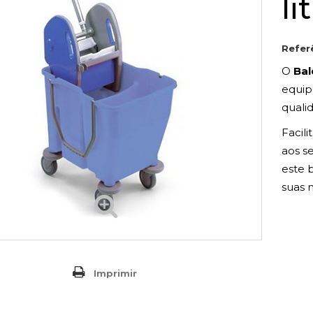
li
Refer
O
Bal
equip
quali
Facil
aos s
este 
suas 
Imprimir