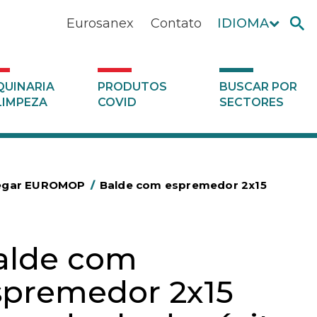
Eurosanex
Contato
IDIOMA
UINARIA
PRODUTOS
BUSCAR POR
LIMPEZA
COVID
SECTORES
regar EUROMOP
/
Balde com espremedor 2x15
alde com
spremedor 2x15