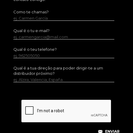
Como te chamas?
ej. Carmen García
Qual é o tu e-mail?
ej. carmengarcia@mail.com
Qual é o teu telefone?
ej. 962505050
Qual é a tua direção para poder dirigir-te a um
distribuidor próximo?
ej. Alzira, Valencia, España.