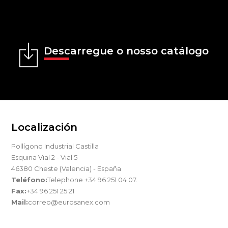
Descarregue o nosso catálogo
Localización
Pollígono Industrial Castilla
Esquina Vial 2 - Vial 5
46380 Cheste (Valencia) - España
Teléfono:
Telephone +34 96 251 04 07.
Fax:
+34 96 251 25 21
Mail:
correo@eurosanex.com