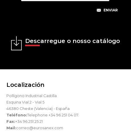
Descarregue o nosso catálogo
Localización
Pollígono Industrial Castilla
Esquina Vial 2 - Vial 5
46380 Cheste (Valencia) - España
Teléfono:
Telephone +34 96 251 04 07.
Fax:
+34 96 251 25 21
Mail:
correo@eurosanex.com