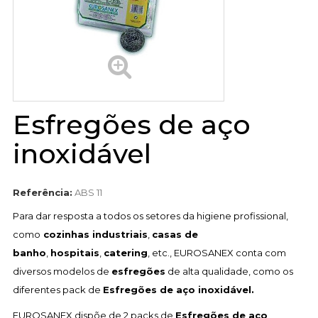
Esfregões de aço
inoxidável
Referência:
ABS 11
Para dar resposta a todos os setores da higiene profissional,
como
cozinhas industriais
,
casas de
banho
,
hospitais
,
catering
, etc., EUROSANEX conta com
diversos modelos de
esfregões
de alta qualidade, como os
diferentes pack de
Esfregões de aço inoxidável.
EUROSANEX dispõe de 2 packs de
Esfregões de aço