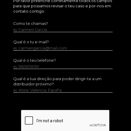
Por favor preenche corretamente todos os campos
para que possamos revisar o teu caso e por-nos em
contato contigo.
Como te chamas?
ej. Carmen García
Qual é o tu e-mail?
ej. carmengarcia@mail.com
Qual é o teu telefone?
ej. 962505050
Qual é a tua direção para poder dirigir-te a um
distribuidor próximo?
ej. Alzira, Valencia, España.