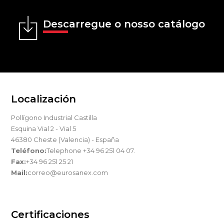
Descarregue o nosso catálogo
Localización
Pollígono Industrial Castilla
Esquina Vial 2 - Vial 5
46380 Cheste (Valencia) - España
Teléfono:
Telephone +34 96 251 04 07.
Fax:
+34 96 251 25 21
Mail:
correo@eurosanex.com
Certificaciones