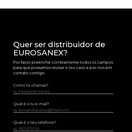
Quer ser distribuidor de
EUROSANEX?
Por favor preenche corretamente todos os campos
para que possamos revisar o teu caso e por-nos em
contato contigo.
Como te chamas?
ej. Fernando Pérez
Qual é o tu e-mail?
ej. fernandoperez@mail.com
Qual é o teu telefone?
ej. 962505050