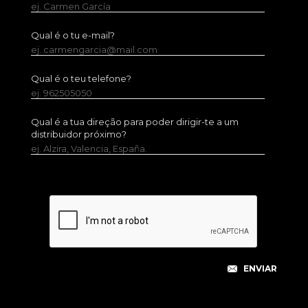
ej. Carmen García
Qual é o tu e-mail?
ej. carmengarcia@mail.com
Qual é o teu telefone?
ej. 962505050
Qual é a tua direção para poder dirigir-te a um
distribuidor próximo?
ej. Alzira, Valencia, España.