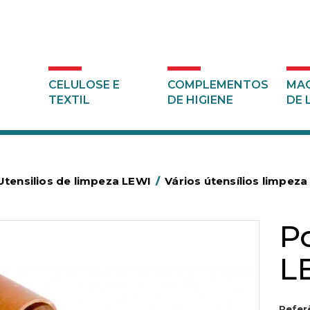
CELULOSE E
COMPLEMENTOS
MAQ
TEXTIL
DE HIGIENE
DE 
Utensilios de limpeza LEWI
/
Vários útensílios limpez
P
L
Refer