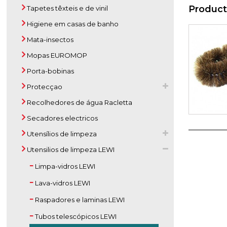
Product
Tapetes têxteis e de vinil
Higiene em casas de banho
Mata-insectos
Mopas EUROMOP
Porta-bobinas
Protecçao
Recolhedores de água Racletta
Secadores electricos
Utensílios de limpeza
Utensilios de limpeza LEWI
Limpa-vidros LEWI
Lava-vidros LEWI
Raspadores e laminas LEWI
Tubos telescópicos LEWI