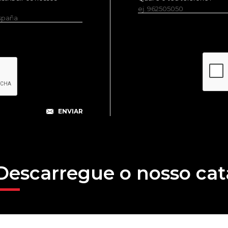
ej. 962505050
España
Descarregue o nosso cat