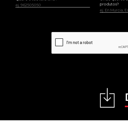
produtos?
ej. 962505050
ej. En Murcia, 