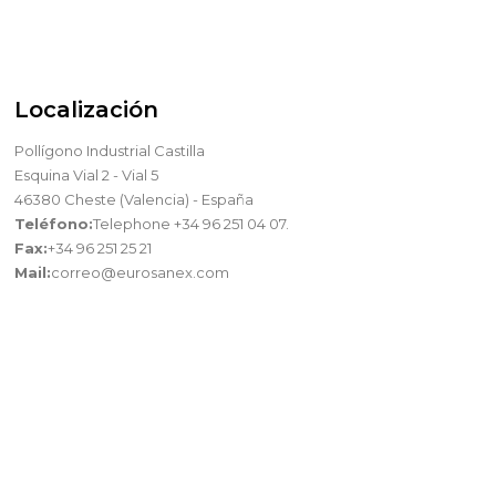
Localización
Pollígono Industrial Castilla
Esquina Vial 2 - Vial 5
46380 Cheste (Valencia) - España
Teléfono:
Telephone +34 96 251 04 07.
Fax:
+34 96 251 25 21
Mail:
correo@eurosanex.com