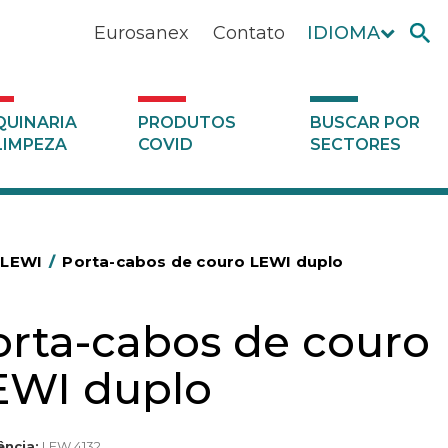
Eurosanex
Contato
IDIOMA
UINARIA
PRODUTOS
BUSCAR POR
LIMPEZA
COVID
SECTORES
a LEWI
/
Porta-cabos de couro LEWI duplo
orta-cabos de couro
EWI duplo
ência:
LEW 4132