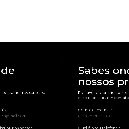
 de
Sabes on
nossos p
 possamos revisar o teu
Por favor preenche corret
caso e por-nos em contato
ail?
Como te chamas?
erez@mail.com
ej. Carmen García
tribuir os nossos
Qual é o teu telefone?