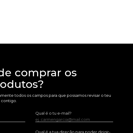
de comprar os
rodutos?
amente todos os campos para que possamos revisar o teu
 contigo.
Qual é o tu e-mail?
ej. carmengarcia@mail.com
Qual é a tua direção para poder dirigir-