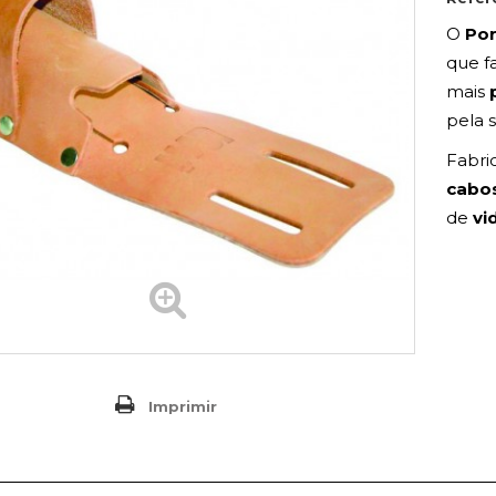
O
Por
que f
mais
pela 
Fabri
cabo
de
vi
Imprimir