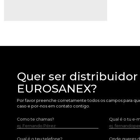
Quer ser distribuidor
EUROSANEX?
Por favor preenche corretamente todos os campos para que
caso e por-nos em contato contigo.
Como te chamas?
Qual é o tu e-m
ej. Fernando Pérez
ej. fernandop
Qual é o teu telefone?
Onde queres dis