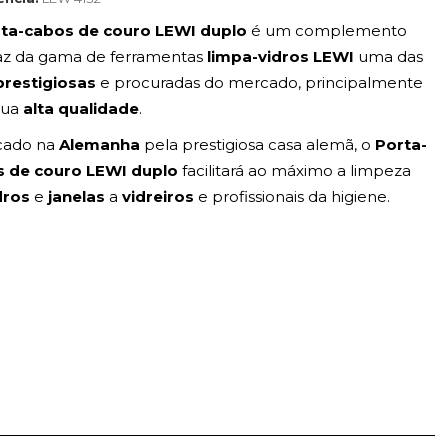
ta-cabos de couro LEWI
duplo
é um complemento
az da gama de ferramentas
limpa-vidros LEWI
uma das
prestigiosas
e procuradas do mercado, principalmente
sua
alta qualidade
.
cado na
Alemanha
pela prestigiosa casa alemã, o
Porta-
s de couro LEWI duplo
facilitará ao máximo a limpeza
dros
e
janelas
a
vidreiros
e profissionais da higiene.