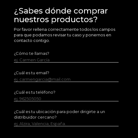
¿Sabes dónde comprar
nuestros productos?
Por favor rellena correctamente todos los campos
para que podamos revisar tu caso y ponernos en
contacto contigo.
¿Cómo te llamas?
ej. Carmen García
¿Cuál es tu email?
ej. carmengarcia@mail.com
¿Cuál es tu teléfono?
ej. 962505050
¿Cuál es tu ubicación para poder dirigirte a un
distribuidor cercano?
ej. Alzira, Valencia, España.