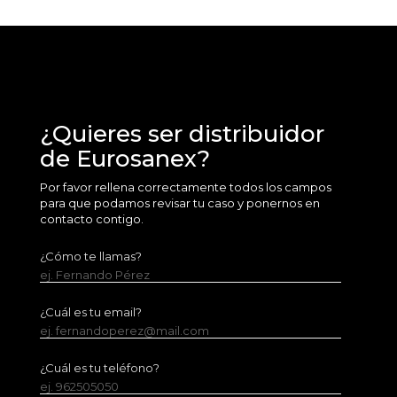
¿Quieres ser distribuidor
de Eurosanex?
Por favor rellena correctamente todos los campos
para que podamos revisar tu caso y ponernos en
contacto contigo.
¿Cómo te llamas?
ej. Fernando Pérez
¿Cuál es tu email?
ej. fernandoperez@mail.com
¿Cuál es tu teléfono?
ej. 962505050