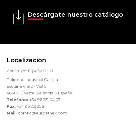
Descárgate nuestro catálogo
Localización
Christeyns España S.L.U.
Polígono Industrial Castilla
Esquina Vial 2 - Vial 5
46380 Cheste (Valencia) - España
Teléfono:
+34 96 251 04 07
Fax:
+34 96 251 25 21
Mail:
correo@eurosanex.com