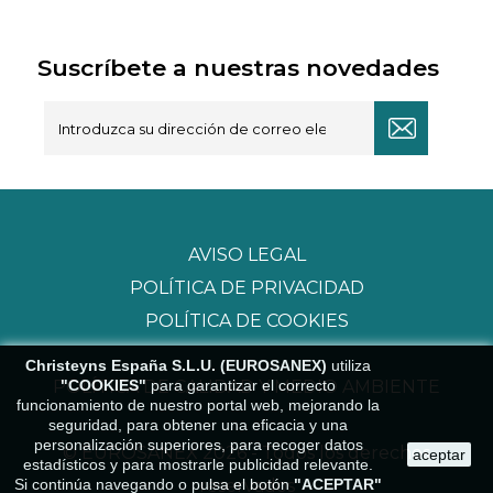
Suscríbete a nuestras novedades
AVISO LEGAL
POLÍTICA DE PRIVACIDAD
POLÍTICA DE COOKIES
Christeyns España S.L.U. (EUROSANEX)
utiliza
"COOKIES"
para garantizar el correcto
POLÍTICA DE CALIDAD Y MEDIO AMBIENTE
funcionamiento de nuestro portal web, mejorando la
seguridad, para obtener una eficacia y una
personalización superiores, para recoger datos
© EUROSANEX 2026 - Todos los derechos
aceptar
estadísticos y para mostrarle publicidad relevante.
Si continúa navegando o pulsa el botón
"ACEPTAR"
reservados