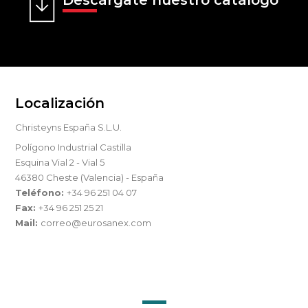
Descárgate nuestro catálogo
Localización
Christeyns España S.L.U.
Polígono Industrial Castilla
Esquina Vial 2 - Vial 5
46380 Cheste (Valencia) - España
Teléfono:
+34 96 251 04 07
Fax:
+34 96 251 25 21
Mail:
correo@eurosanex.com