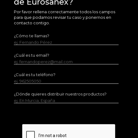
de Eurosanex?
Por favor rellena correctamente todos los campos
para que podamos revisar tu caso y ponernos en
contacto contigo.
¿Cómo te llamas?
ej. Fernando Pérez
¿Cuál es tu email?
ej. fernandoperez@mail.com
¿Cuál es tu teléfono?
ej. 962505050
¿Dónde quieres distribuir nuestros productos?
ej. En Murcia, España