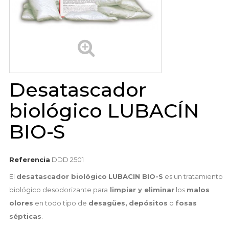
Desatascador
biológico LUBACÍN
BIO-S
Referencia
DDD 2501
El
desatascador biológico
LUBACIN BIO-S
es un tratamiento
biológico desodorizante para
limpiar y eliminar
los
malos
olores
en todo tipo de
desagües,
depósitos
o
fosas
sépticas
.