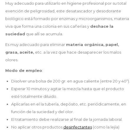
Muy adecuado para utilizarlo en higiene profesional por su total
exención de peligrosidad, este desatascador y desodorante
biológico está formado por enzimas y microorganismos, materia
viva que forma una colonia en sus cañerías y
deshace la
suciedad
que allí se acumula.
Es muy adecuado para eliminar
materia orgánica,
papel,
grasa,
aceite,
etc. a la vez que hace desaparecer los malos
olores.
Modo de empleo
:
Disolver una bolsa de 200 gr. en agua caliente (entre 20 y 40º).
Esperar 10 minutos y agitar la mezcla hasta que el producto
esté totalmente diluido.
Aplicarlas en el la tubería, depósito, etc. periódicamente, en
función de la suciedad y del olor.
El tratamiento debe realizarse al final de la jornada laboral.
No aplicar otros productos
desinfectantes
(como la lejía)