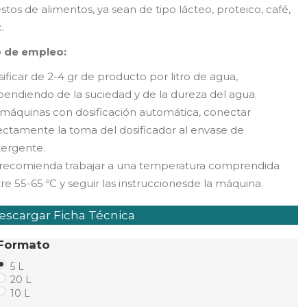
stos de alimentos, ya sean de tipo lácteo, proteico, café,
c.
 de empleo:
ificar de 2-4 gr de producto por litro de agua,
endiendo de la suciedad y de la dureza del agua.
máquinas con dosificación automática, conectar
ectamente la toma del dosificador al envase de
tergente.
 recomienda trabajar a una temperatura comprendida
re 55-65 ºC y seguir las instruccionesde la máquina.
scargar Ficha Técnica
Formato
5 L
20 L
10 L