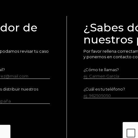
idor de
¿Sabes d
nuestros
 podamos revisar tu caso
Por favor rellena correct
y ponernos en contacto co
il?
¿Cómo te llamas?
erez@mail.com
ej. Carmen García
distribuir nuestros
¿Cuál es tu teléfono?
ej. 962505050
España