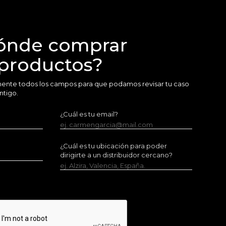
ónde comprar
 productos?
amente todos los campos para que podamos revisar tu caso
ntigo.
¿Cuál es tu email?
ej. carmengarcia@mail.com
¿Cuál es tu ubicación para poder
dirigirte a un distribuidor cercano?
ej. Alzira, Valencia, España.