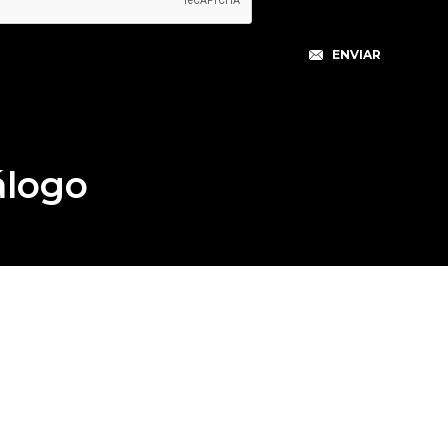
álogo