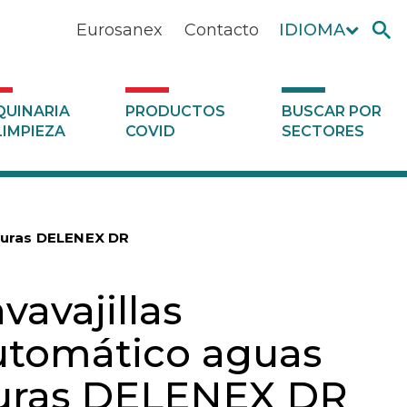
Eurosanex
Contacto
IDIOMA
UINARIA
PRODUCTOS
BUSCAR POR
LIMPIEZA
COVID
SECTORES
 duras DELENEX DR
vavajillas
utomático aguas
uras DELENEX DR