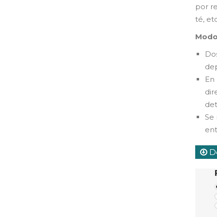
por re
té, et
Modo
Dos
dep
En 
dir
de
Se
ent
De