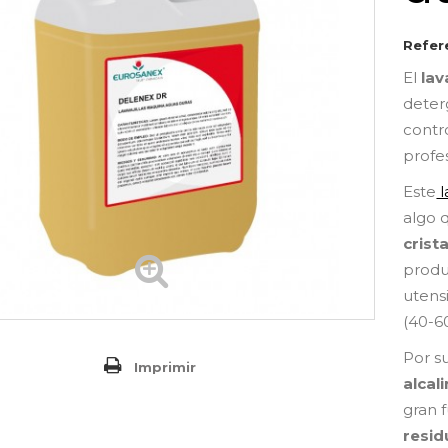
Refer
El
lav
deter
contr
profe
Este
l
algo 
crist
prod
utensi
(40-60
Por s
Imprimir
alcal
gran 
resid