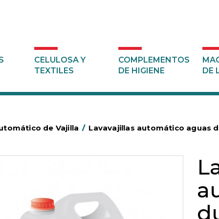
S
CELULOSA Y
COMPLEMENTOS
MAQ
TEXTILES
DE HIGIENE
DE 
tomático de Vajilla
/
Lavavajillas automático aguas
La
a
d