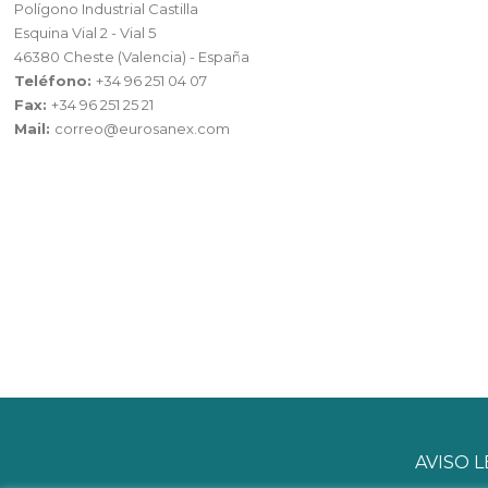
Polígono Industrial Castilla
Esquina Vial 2 - Vial 5
46380 Cheste (Valencia) - España
Teléfono:
+34 96 251 04 07
Fax:
+34 96 251 25 21
Mail:
correo@eurosanex.com
AVISO 