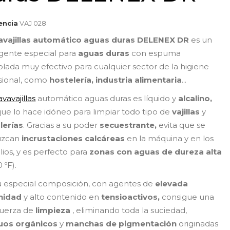
encia
VAJ 028
avajillas automático aguas duras
DELENEX DR
es un
gente especial para
aguas duras
con espuma
olada muy efectivo para cualquier sector de la higiene
sional, como
hostelería,
industria alimentaria
...
avavajillas
automático aguas duras es líquido y
alcalino,
que lo hace idóneo para limpiar todo tipo de
vajillas
y
alerías
. Gracias a su poder
secuestrante,
evita que se
uzcan
incrustaciones calcáreas
en la máquina y en los
lios, y es perfecto para
zonas con aguas de dureza alta
 ºF).
u especial composición, con agentes de
elevada
inidad
y alto contenido en
tensioactivos,
consigue una
fuerza de
limpieza
, eliminando toda la suciedad,
uos orgánicos
y
manchas de pigmentación
originadas