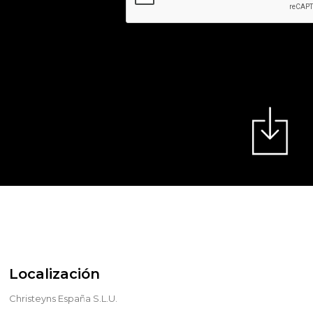
Localización
Christeyns España S.L.U.