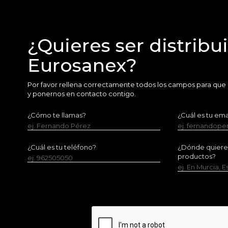
¿Quieres ser distribu
Eurosanex?
Por favor rellena correctamente todos los campos para que
y ponernos en contacto contigo.
¿Cómo te llamas?
¿Cuál es tu ema
ej. Fernando Pérez
ej. fernandop
¿Cuál es tu teléfono?
¿Dónde quieres 
productos?
ej. 962505050
ej. En Murcia, 