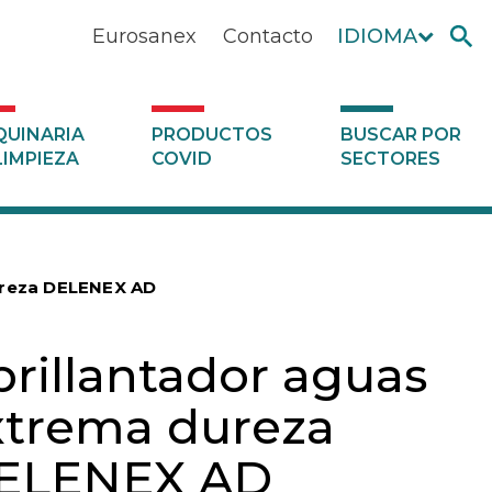
Eurosanex
Contacto
IDIOMA
UINARIA
PRODUCTOS
BUSCAR POR
LIMPIEZA
COVID
SECTORES
ureza DELENEX AD
brillantador aguas
xtrema dureza
ELENEX AD