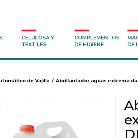
S
CELULOSA Y
COMPLEMENTOS
MAQ
TEXTILES
DE HIGIENE
DE 
tomático de Vajilla
/
Abrillantador aguas extrema d
A
e
D