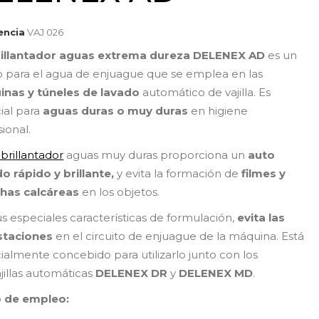
encia
VAJ 026
illantador aguas extrema dureza
DELENEX AD
es un
vo para el agua de enjuague que se emplea en las
nas y túneles de lavado
automático de vajilla. Es
ial para
aguas duras o muy duras
en higiene
ional.
brillantador
aguas muy duras proporciona un
auto
o rápido y brillante,
y evita la formación de
filmes y
has calcáreas
en los objetos.
us especiales características de formulación,
evita las
staciones
en el circuito de enjuague de la máquina. Está
ialmente concebido para utilizarlo junto con los
ajillas automáticas
DELENEX DR
y
DELENEX MD
.
 de empleo: