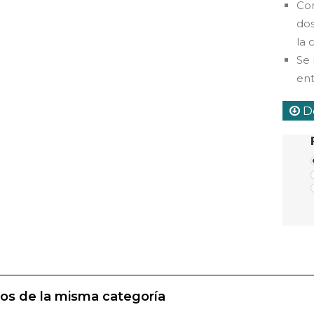
Con
dos
la 
Se
ent
De
os de la misma categoría