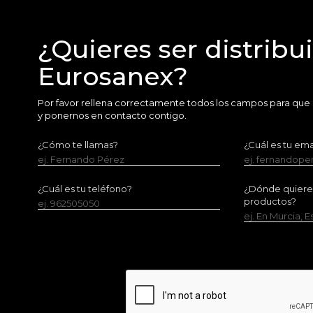
¿Quieres ser distribu
Eurosanex?
Por favor rellena correctamente todos los campos para que
y ponernos en contacto contigo.
¿Cómo te llamas?
¿Cuál es tu ema
ej. Fernando Pérez
ej. fernandop
¿Cuál es tu teléfono?
¿Dónde quieres 
productos?
ej. 962505050
ej. En Murcia, 