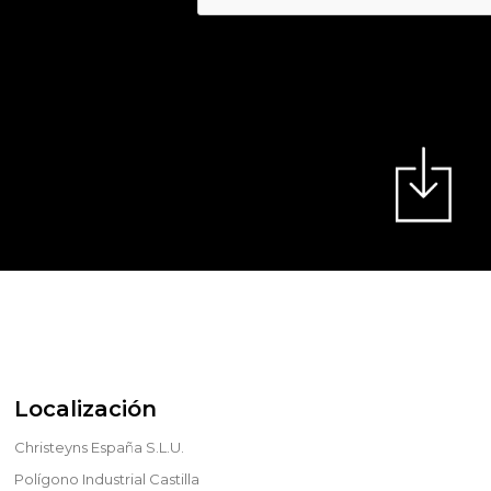
Localización
Christeyns España S.L.U.
Polígono Industrial Castilla