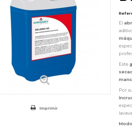
Refer
El
abr
aditi
máqui
espec
profes
Este
a
secad
manc
Por s
incru
espec
Imprimir
lavav
Modo