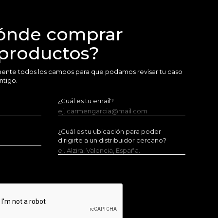
ónde comprar
 productos?
amente todos los campos para que podamos revisar tu caso
ntigo.
¿Cuál es tu email?
ej. carmengarcia@mail.com
¿Cuál es tu ubicación para poder
dirigirte a un distribuidor cercano?
ej. Alzira, Valencia, España.