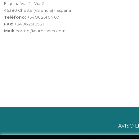
Esquina Vial 2 - Vial 5
46380 Cheste (Valencia) - España
Teléfono:
+34 96 251 04 07
Fax:
+34 96 251 25 21
Mail:
correo@eurosanex.com
AVISO 