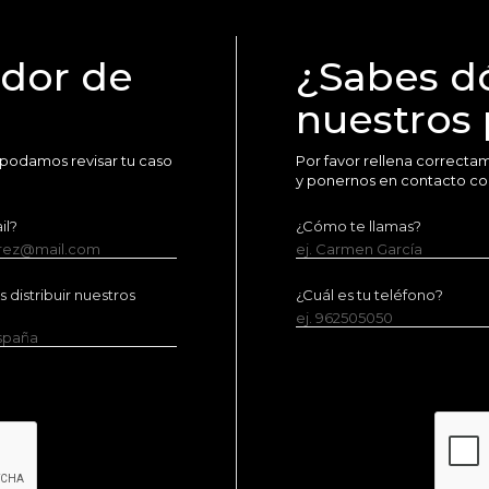
idor de
¿Sabes d
nuestros
 podamos revisar tu caso
Por favor rellena correct
y ponernos en contacto co
il?
¿Cómo te llamas?
erez@mail.com
ej. Carmen García
distribuir nuestros
¿Cuál es tu teléfono?
ej. 962505050
España