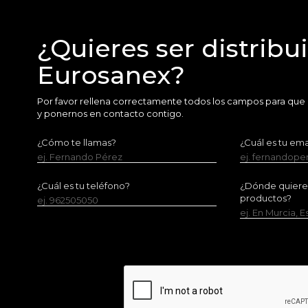
¿Quieres ser distribu
Eurosanex?
Por favor rellena correctamente todos los campos para que
y ponernos en contacto contigo.
¿Cómo te llamas?
¿Cuál es tu ema
ej. Fernando Pérez
ej. fernandop
¿Cuál es tu teléfono?
¿Dónde quieres 
productos?
ej. 962505050
ej. En Murcia, 