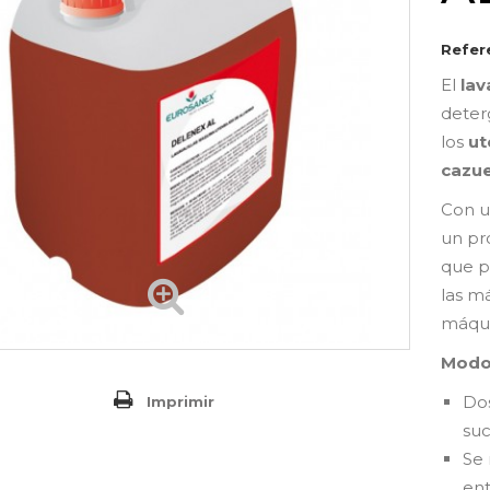
Refer
El
lav
deter
los
ut
cazue
Con u
un pr
que p
las m
máquin
Modo
Dos
Imprimir
suc
Se
ent