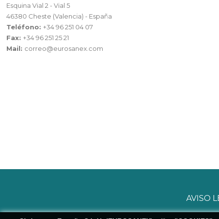
Esquina Vial 2 - Vial 5
46380 Cheste (Valencia) - España
Teléfono:
+34 96 251 04 07
Fax:
+34 96 251 25 21
Mail:
correo@eurosanex.com
AVISO 