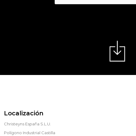
Localización
Christeyns España S.L.U.
Polígono Industrial Castilla