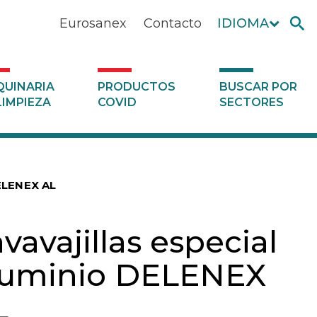
Eurosanex
Contacto
IDIOMA
UINARIA
PRODUCTOS
BUSCAR POR
LIMPIEZA
COVID
SECTORES
DELENEX AL
vavajillas especial
luminio DELENEX
L