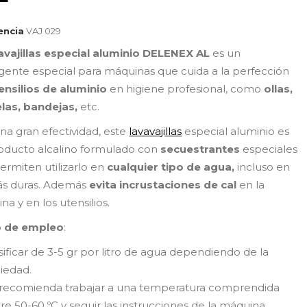
encia
VAJ 029
avajillas especial aluminio
DELENEX AL
es un
gente especial para máquinas que cuida a la perfección
ensilios de aluminio
en higiene profesional, como
ollas,
las,
bandejas,
etc.
na gran efectividad, este
lavavajillas
especial aluminio es
oducto alcalino formulado con
secuestrantes
especiales
ermiten utilizarlo en
cualquier tipo de agua,
incluso en
ás duras. Además
evita incrustaciones de cal
en la
a y en los utensilios.
 de empleo
:
ificar de 3-5 gr por litro de agua dependiendo de la
iedad.
 recomienda trabajar a una temperatura comprendida
re 50-60 ºC y seguir las instrucciones de la máquina.