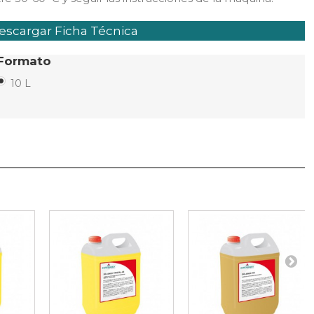
scargar Ficha Técnica
Formato
10 L