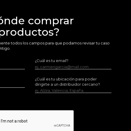
ónde comprar
 productos?
amente todos los campos para que podamos revisar tu caso
ntigo.
¿Cuál es tu email?
ej. carmengarcia@mail.com
¿Cuál es tu ubicación para poder
dirigirte a un distribuidor cercano?
ej. Alzira, Valencia, España.