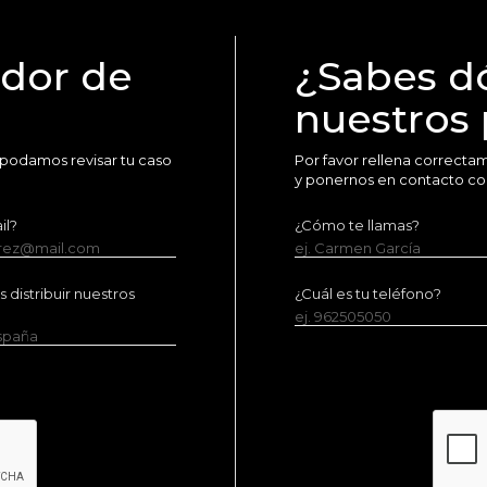
idor de
¿Sabes d
nuestros
 podamos revisar tu caso
Por favor rellena correct
y ponernos en contacto co
il?
¿Cómo te llamas?
erez@mail.com
ej. Carmen García
distribuir nuestros
¿Cuál es tu teléfono?
ej. 962505050
España