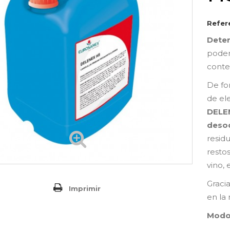
Refer
Dete
poder
conte
De fo
de ele
DELE
deso
resid
restos
vino,
Graci
Imprimir
en la 
Modo