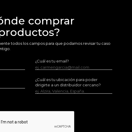
ónde comprar
 productos?
amente todos los campos para que podamos revisar tu caso
ntigo.
¿Cuál es tu email?
ej. carmengarcia@mail.com
¿Cuál es tu ubicación para poder
dirigirte a un distribuidor cercano?
ej. Alzira, Valencia, España.