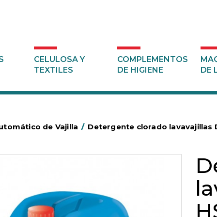
S
CELULOSA Y
COMPLEMENTOS
MAQ
TEXTILES
DE HIGIENE
DE 
tomático de Vajilla
/
Detergente clorado lavavajilla
D
l
H