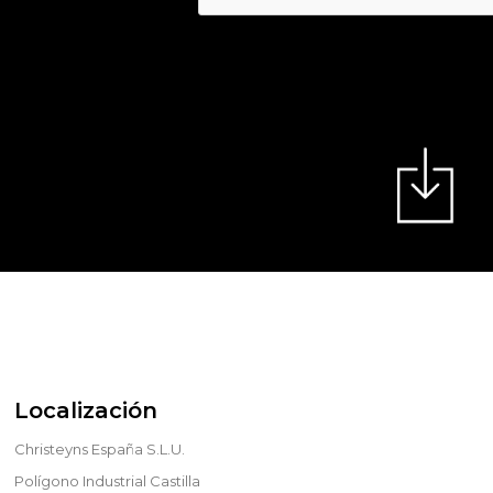
Localización
Christeyns España S.L.U.
Polígono Industrial Castilla