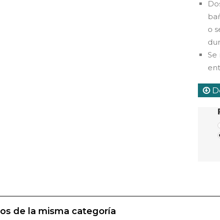
Dos
bañ
o s
dur
Se
ent
De
os de la misma categoría