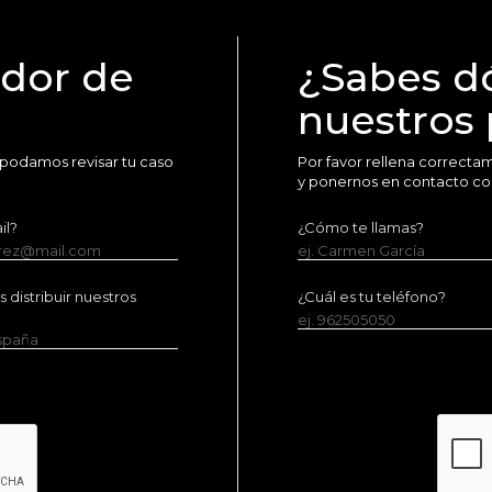
idor de
¿Sabes d
nuestros
 podamos revisar tu caso
Por favor rellena correct
y ponernos en contacto co
il?
¿Cómo te llamas?
erez@mail.com
ej. Carmen García
distribuir nuestros
¿Cuál es tu teléfono?
ej. 962505050
España