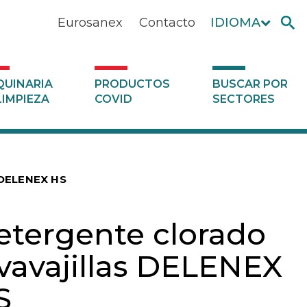
Eurosanex
Contacto
IDIOMA
UINARIA
PRODUCTOS
BUSCAR POR
LIMPIEZA
COVID
SECTORES
s DELENEX HS
etergente clorado
avavajillas DELENEX
S