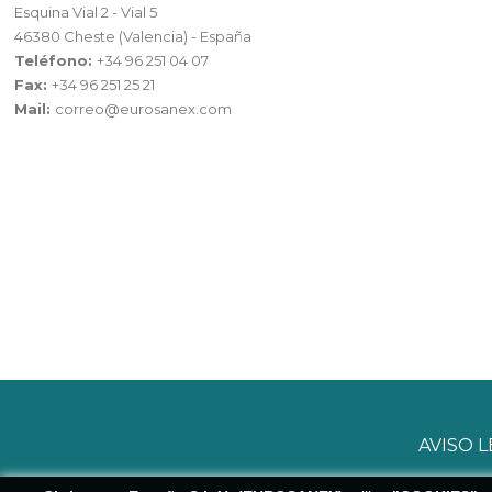
Esquina Vial 2 - Vial 5
46380 Cheste (Valencia) - España
Teléfono:
+34 96 251 04 07
Fax:
+34 96 251 25 21
Mail:
correo@eurosanex.com
AVISO 