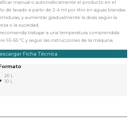
ificar manual o automáticamente el producto en el
o de lavado a partir de 2-4 ml por litro en aguas blandas
emiduras, y aumentar gradualmente la dosis según la
eza o la suciedad.
 recomienda trabajar a una temperatura comprendida
re 55-65 ºC y seguir las instrucciones de la máquina.
scargar Ficha Técnica
Formato
20 L
10 L