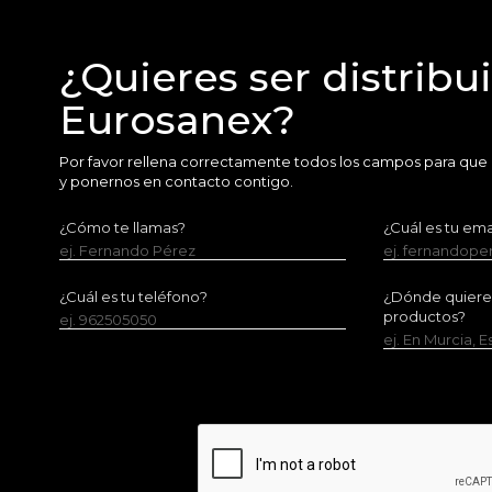
¿Quieres ser distribu
Eurosanex?
Por favor rellena correctamente todos los campos para que
y ponernos en contacto contigo.
¿Cómo te llamas?
¿Cuál es tu ema
ej. Fernando Pérez
ej. fernandop
¿Cuál es tu teléfono?
¿Dónde quieres 
productos?
ej. 962505050
ej. En Murcia, 