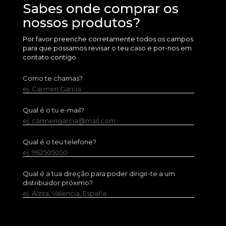
Sabes onde comprar os
nossos produtos?
Por favor preenche corretamente todos os campos
para que possamos revisar o teu caso e por-nos em
contato contigo.
Como te chamas?
ej. Carmen García
Qual é o tu e-mail?
ej. carmengarcia@mail.com
Qual é o teu telefone?
ej. 962505050
Qual é a tua direção para poder dirigir-te a um
distribuidor próximo?
ej. Alzira, Valencia, España.