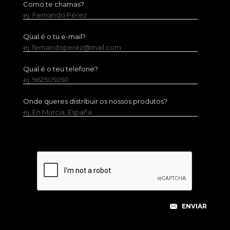
Como te chamas?
ej. Fernando Pérez
Qual é o tu e-mail?
ej. fernandoperez@mail.com
Qual é o teu telefone?
ej. 962505050
Onde queres distribuir os nossos produtos?
ej. En Murcia, España