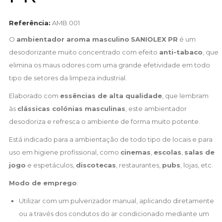
Referência:
AMB 001
O
ambientador aroma masculino
SANIOLEX PR
é um
desodorizante muito concentrado com efeito
anti-tabaco
, que
elimina os maus odores com uma grande efetividade em todo
tipo de setores da limpeza industrial.
Elaborado com
essências de alta qualidade
, que lembram
às
clássicas colónias masculinas
, este ambientador
desodoriza e refresca o ambiente de forma muito potente.
Está indicado para a ambientação de todo tipo de locais e para
uso em higiene profissional, como
cinemas
,
escolas
,
salas de
jogo
e espetáculos,
discotecas
, restaurantes,
pubs
, lojas, etc.
Modo de emprego
:
Utilizar com um pulverizador manual, aplicando diretamente
ou a través dos condutos do ar condicionado mediante um