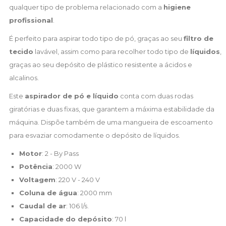
qualquer tipo de problema relacionado com a
higiene
profissional
.
É perfeito para aspirar todo tipo de pó, graças ao seu
filtro de
tecido
lavável, assim como para recolher todo tipo de
líquidos
,
graças ao seu depósito de plástico resistente a ácidos e
alcalinos.
Este
aspirador de pó e líquido
conta com duas rodas
giratórias e duas fixas, que garantem a máxima estabilidade da
máquina. Dispõe também de uma mangueira de escoamento
para esvaziar comodamente o depósito de líquidos.
Motor
: 2 - By Pass
Potência
: 2000 W
Voltagem
: 220 V - 240 V
Coluna de água
: 2000 mm
Caudal de ar
: 106 l/s.
Capacidade do depósito
: 70 l