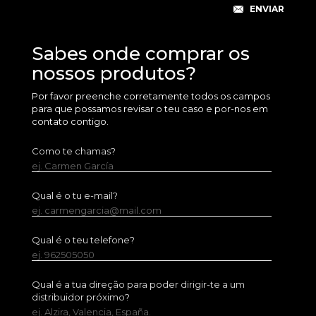
Sabes onde comprar os
nossos produtos?
Por favor preenche corretamente todos os campos
para que possamos revisar o teu caso e por-nos em
contato contigo.
Como te chamas?
ej. Carmen García
Qual é o tu e-mail?
ej. carmengarcia@mail.com
Qual é o teu telefone?
ej. 962505050
Qual é a tua direção para poder dirigir-te a um
distribuidor próximo?
ej. Alzira, Valencia, España.