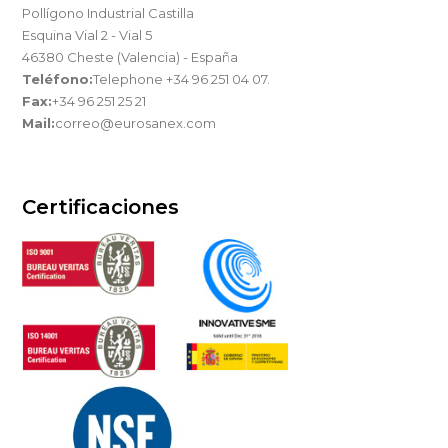
Pollígono Industrial Castilla
Esquina Vial 2 - Vial 5
46380 Cheste (Valencia) - España
Teléfono:
Telephone +34 96 251 04 07.
Fax:
+34 96 251 25 21
Mail:
correo@eurosanex.com
Certificaciones