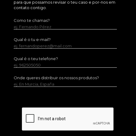
para que possamos revisar o teu caso e por-nos em
contato contigo.
Como te chamas?
ej. Fernando Pérez
Qual é o tu e-mail?
ej. fernandoperez@mail.com
Qual é o teu telefone?
ej. 962505050
Onde queres distribuir os nossos produtos?
ej. En Murcia, España