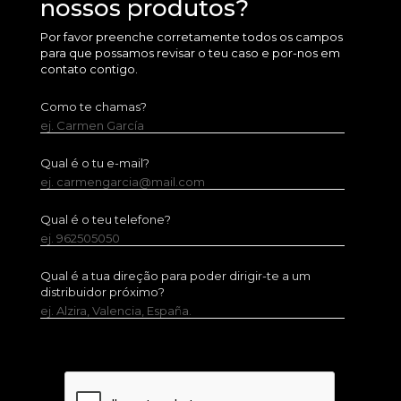
nossos produtos?
Por favor preenche corretamente todos os campos
para que possamos revisar o teu caso e por-nos em
contato contigo.
Como te chamas?
ej. Carmen García
Qual é o tu e-mail?
ej. carmengarcia@mail.com
Qual é o teu telefone?
ej. 962505050
Qual é a tua direção para poder dirigir-te a um
distribuidor próximo?
ej. Alzira, Valencia, España.