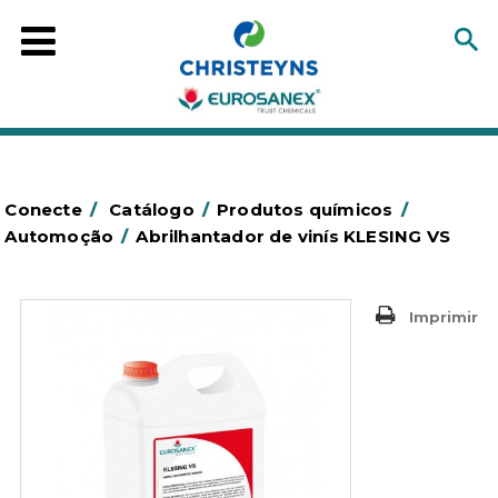
Conecte
/
Catálogo
/
Produtos químicos
/
Automoção
/
Abrilhantador de vinís KLESING VS
Imprimir