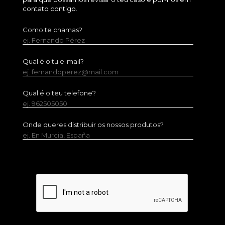
contato contigo.
Como te chamas?
ej. Fernando Pérez
Qual é o tu e-mail?
ej. fernandoperez@mail.com
Qual é o teu telefone?
ej. 962505050
Onde queres distribuir os nossos produtos?
ej. En Murcia, España