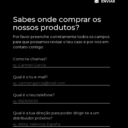
Sabes onde comprar os
nossos produtos?
Por favor preenche corretamente todos os campos
para que possamos revisar o teu caso e por-nos em
contato contigo.
Como te chamas?
ej. Carmen García
Qual é o tu e-mail?
ej. carmengarcia@mail.com
Qual é o teu telefone?
ej. 962505050
Qual é a tua direção para poder dirigir-te a um
distribuidor próximo?
ej. Alzira, Valencia, España.