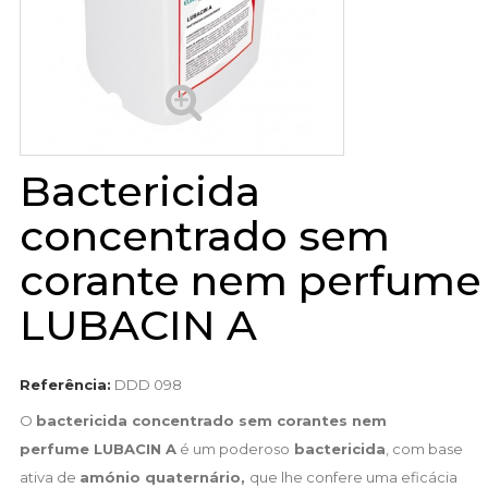
Bactericida
concentrado sem
corante nem perfume
LUBACIN A
Referência:
DDD 098
O
bactericida concentrado sem corantes nem
perfume
LUBACIN A
é um poderoso
bactericida
, com base
ativa de
amónio quaternário,
que lhe confere uma eficácia