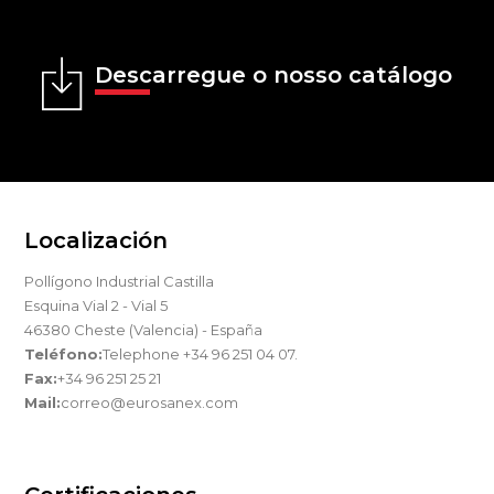
Descarregue o nosso catálogo
Localización
Pollígono Industrial Castilla
Esquina Vial 2 - Vial 5
46380 Cheste (Valencia) - España
Teléfono:
Telephone +34 96 251 04 07.
Fax:
+34 96 251 25 21
Mail:
correo@eurosanex.com