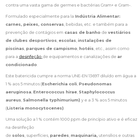
contra uma vasta gama de germes e bactérias Gram+ e Gram-.
Formulado especialmente para la
Indústria Alimentar:
carnes, peixes, conservas
, bebidas, etc. e também para a
prevenção de contágios em
casas de banho
de
vestiários
de
clubes desportivos
,
escolas
,
instalações de
piscinas
,
parques de campismo
,
hotéis
, etc., assim como
para a
desinfeção
de equipamentos e canalizações de
ar
condicionado
.
Este batericida cumpre a norma UNE-EN 13697 diluído em água a
1 % aos 5 minutos
(
Escherichia coli
,
Pseudonomas
aeruginosa
,
Enterococcus hirae
,
Staphylococcus
aureus
,
Salmonella typhimurium)
y e a 3 % aos 5 minutos
(
Listeria monocytocenes)
.
Uma solução a 1 % contém 1000 ppm de princípio ativo e é eficaz
na desinfeção
de
solos
, superfícies,
paredes
,
maquinaria,
utensílios e outras