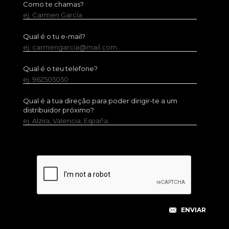
Como te chamas?
ej. Carmen García
Qual é o tu e-mail?
ej. carmengarcia@mail.com
Qual é o teu telefone?
ej. 962505050
Qual é a tua direção para poder dirigir-te a um
distribuidor próximo?
ej. Alzira, Valencia, España.