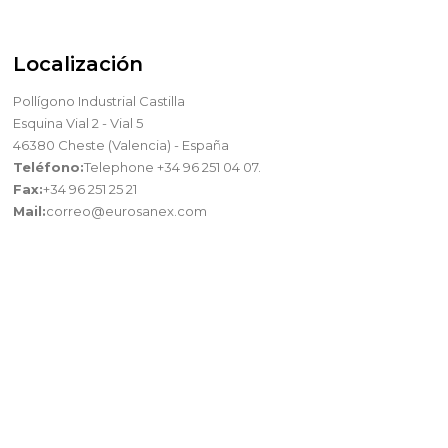
Localización
Pollígono Industrial Castilla
Esquina Vial 2 - Vial 5
46380 Cheste (Valencia) - España
Teléfono:
Telephone +34 96 251 04 07.
Fax:
+34 96 251 25 21
Mail:
correo@eurosanex.com