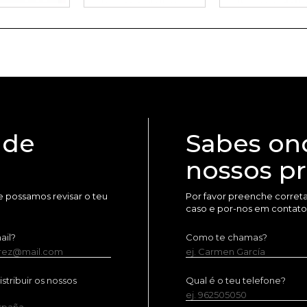
 de
Sabes on
nossos p
 possamos revisar o teu
Por favor preenche corret
caso e por-nos em contato
ail?
Como te chamas?
erez@mail.com
ej. Carmen García
tribuir os nossos
Qual é o teu telefone?
ej. 962505050
España