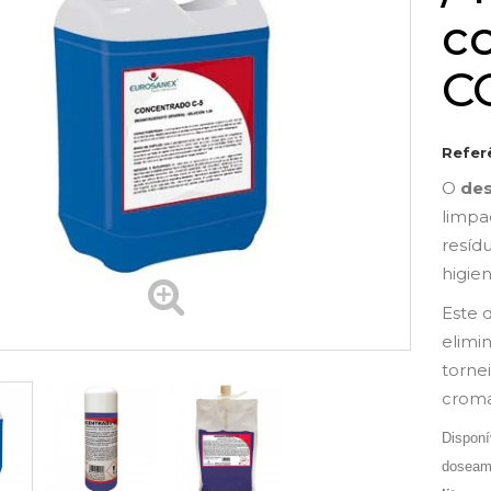
c
C
Refer
O
de
limpa
resíd
higien
Este 
elimi
tornei
croma
Disponí
dosea