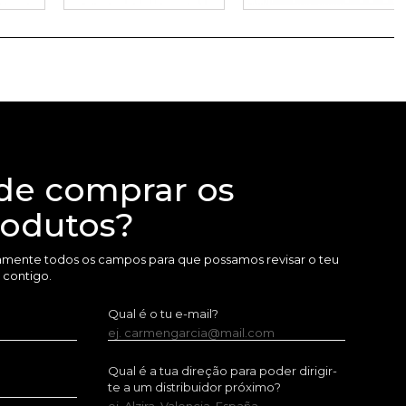
de comprar os
rodutos?
amente todos os campos para que possamos revisar o teu
 contigo.
Qual é o tu e-mail?
ej. carmengarcia@mail.com
Qual é a tua direção para poder dirigir-
te a um distribuidor próximo?
ej. Alzira, Valencia, España.