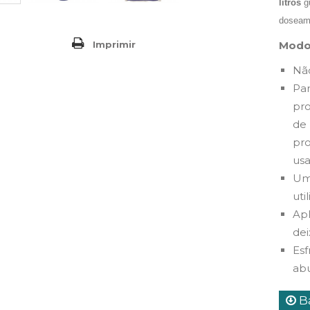
litros
gu
doseame
Modo
Imprimir
Não
Par
pro
de 
pro
usa
Uma
uti
Apl
dei
Es
ab
Ba