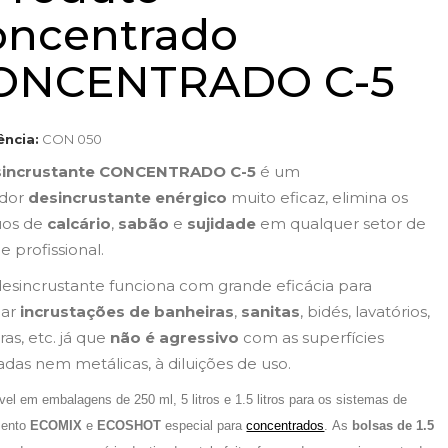
oncentrado
ONCENTRADO C-5
ência:
CON 050
sincrustante CONCENTRADO C-5
é um
dor
desincrustante enérgico
muito eficaz, elimina os
uos de
calcário
,
sabão
e
sujidade
em qualquer setor de
e profissional.
desincrustante funciona com grande eficácia para
nar
incrustações de banheiras
,
sanitas
, bidés, lavatórios,
ras, etc. já que
não é agressivo
com as superfícies
das nem metálicas, à diluições de uso.
vel em embalagens de 250 ml, 5 litros e 1.5 litros para os sistemas de
mento
ECOMIX
e
ECOSHOT
especial para
concentrados
. As
bolsas de 1.5