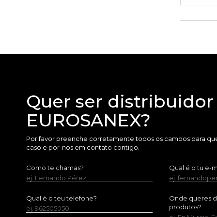
Quer ser distribuidor
EUROSANEX?
Por favor preenche corretamente todos os campos para que
caso e por-nos em contato contigo.
Como te chamas?
Qual é o tu e-m
ej. Fernando Pérez
ej. fernandop
Qual é o teu telefone?
Onde queres dis
produtos?
ej. 962505050
ej. En Murcia, 