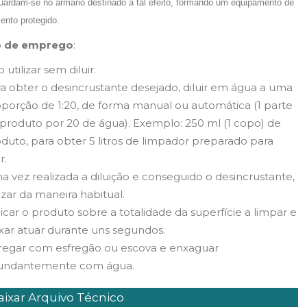
ardam-se no armário destinado a tal efeito, formando um equipamento de
nto protegido.
 de emprego
:
 utilizar sem diluir.
a obter o desincrustante desejado, diluir em água a uma
porção de 1:20, de forma manual ou automática (1 parte
produto por 20 de água). Exemplo: 250 ml (1 copo) de
duto, para obter 5 litros de limpador preparado para
r.
 vez realizada a diluição e conseguido o desincrustante,
lizar da maneira habitual.
icar o produto sobre a totalidade da superfície a limpar e
xar atuar durante uns segundos.
fregar com esfregão ou escova e enxaguar
undantemente com água.
ixar Arquivo Técnico