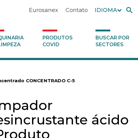
Eurosanex
Contato
IDIOMA
UINARIA
PRODUTOS
BUSCAR POR
LIMPEZA
COVID
SECTORES
concentrado CONCENTRADO C-5
impador
esincrustante ácido
 Produto