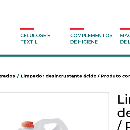
CELULOSE E
COMPLEMENTOS
MAQ
TEXTIL
DE HIGIENE
DE 
trados
/
Limpador desincrustante ácido / Produto 
L
d
/