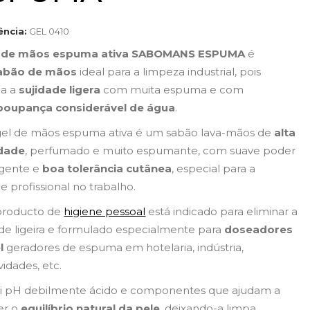
ência:
GEL 0410
 de mãos espuma ativa
SABOMANS ESPUMA
é
abão de mãos
ideal para a limpeza industrial, pois
na a
sujidade ligera
com muita espuma e com
poupança considerável de água
.
gel de mãos espuma ativa é um sabão lava-mãos de
alta
idade
, perfumado e muito espumante, com suave poder
gente e
boa tolerância cutânea
, especial para a
e profissional no trabalho.
producto de
higiene pessoal
está indicado para eliminar a
ade ligeira e formulado especialmente para
doseadores
l
geradores de espuma em hotelaria, indústria,
vidades, etc.
i pH debilmente ácido e componentes que ajudam a
r o
equilíbrio natural da pele
, deixando-a limpa,