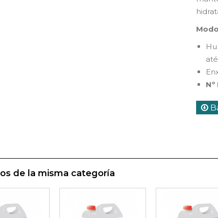
hidra
Modo
Hum
at
En
Nº
Ba
os de la misma categoría