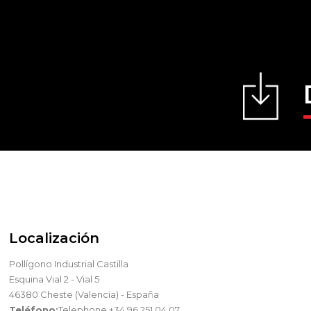
Localización
Pollígono Industrial Castilla
Esquina Vial 2 - Vial 5
46380 Cheste (Valencia) - España
Teléfono:
Telephone +34 96 251 04 07.