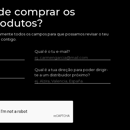
de comprar os
rodutos?
amente todos os campos para que possamos revisar o teu
 contigo.
Qual é o tu e-mail?
ej. carmengarcia@mail.com
Qual é a tua direção para poder dirigir-
te a um distribuidor próximo?
ej. Alzira, Valencia, España.