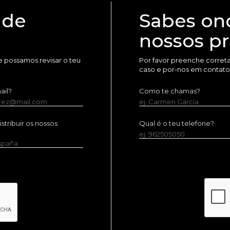
 de
Sabes on
nossos p
 possamos revisar o teu
Por favor preenche corret
caso e por-nos em contato
ail?
Como te chamas?
erez@mail.com
ej. Carmen García
tribuir os nossos
Qual é o teu telefone?
ej. 962505050
España