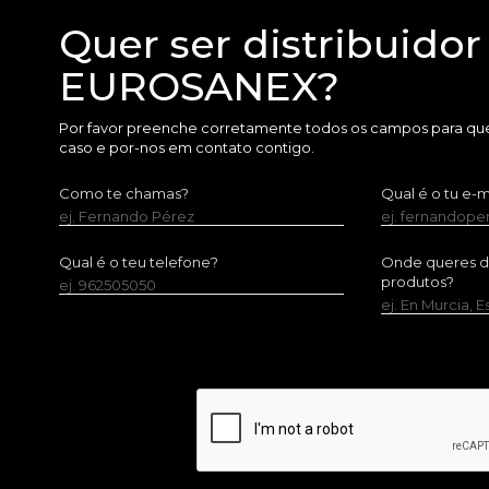
Quer ser distribuidor
EUROSANEX?
Por favor preenche corretamente todos os campos para que
caso e por-nos em contato contigo.
Como te chamas?
Qual é o tu e-m
ej. Fernando Pérez
ej. fernandop
Qual é o teu telefone?
Onde queres dis
produtos?
ej. 962505050
ej. En Murcia, 