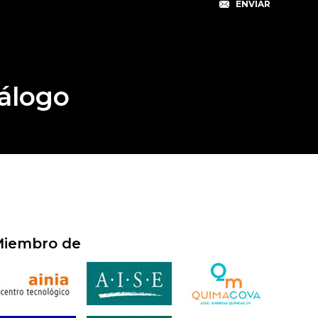
álogo
iembro de