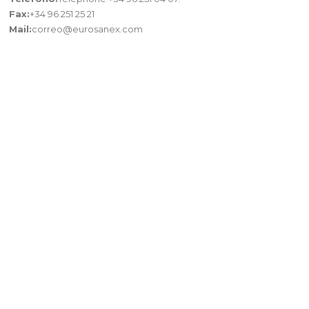
Fax:
+34 96 251 25 21
Mail:
correo@eurosanex.com