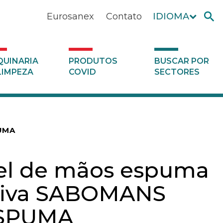
Eurosanex
Contato
IDIOMA
UINARIA
PRODUTOS
BUSCAR POR
LIMPEZA
COVID
SECTORES
PUMA
el de mãos espuma
tiva SABOMANS
SPUMA