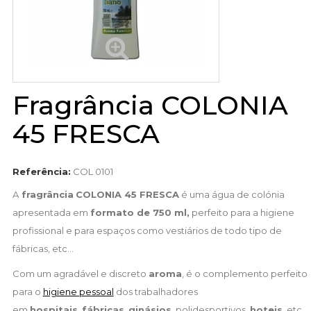
Fragrância COLONIA
45 FRESCA
Referência:
COL 0101
A
fragrância
COLONIA 45 FRESCA
é uma água de colónia
apresentada em
formato de 750 ml,
perfeito para a higiene
profissional e para espaços como vestiários de todo tipo de
fábricas, etc...
Com um agradável e discreto
aroma
, é o complemento perfeito
para o
higiene pessoal
dos trabalhadores
em
hospitais
,
fábricas
,
ginásios
, polidesportivos,
hoteis
, etc.