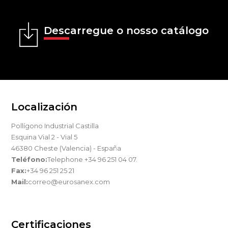
Descarregue o nosso catálogo
Localización
Pollígono Industrial Castilla
Esquina Vial 2 - Vial 5
46380 Cheste (Valencia) - España
Teléfono:
Telephone +34 96 251 04 07.
Fax:
+34 96 251 25 21
Mail:
correo@eurosanex.com
Certificaciones