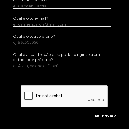
Como te chamas?
ej. Carmen García
Qual é o tu e-mail?
ej. carmengarcia@mail.com
Qual é o teu telefone?
ej. 962505050
Qual é a tua direção para poder dirigir-te a um
distribuidor próximo?
ej. Alzira, Valencia, España.